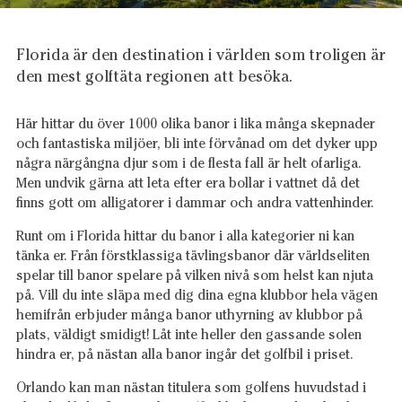
Florida är den destination i världen som troligen är
den mest golftäta regionen att besöka.
Här hittar du över 1000 olika banor i lika många skepnader
och fantastiska miljöer, bli inte förvånad om det dyker upp
några närgångna djur som i de flesta fall är helt ofarliga.
Men undvik gärna att leta efter era bollar i vattnet då det
finns gott om alligatorer i dammar och andra vattenhinder.
Runt om i Florida hittar du banor i alla kategorier ni kan
tänka er. Från förstklassiga tävlingsbanor där världseliten
spelar till banor spelare på vilken nivå som helst kan njuta
på. Vill du inte släpa med dig dina egna klubbor hela vägen
hemifrån erbjuder många banor uthyrning av klubbor på
plats, väldigt smidigt! Låt inte heller den gassande solen
hindra er, på nästan alla banor ingår det golfbil i priset.
Orlando kan man nästan titulera som golfens huvudstad i