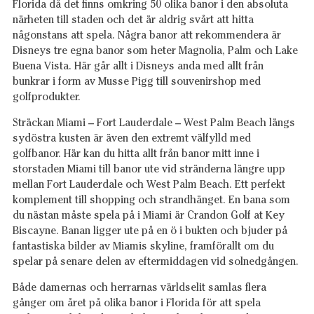
Florida då det finns omkring 50 olika banor i den absoluta
närheten till staden och det är aldrig svårt att hitta
någonstans att spela. Några banor att rekommendera är
Disneys tre egna banor som heter Magnolia, Palm och Lake
Buena Vista. Här går allt i Disneys anda med allt från
bunkrar i form av Musse Pigg till souvenirshop med
golfprodukter.
Sträckan Miami – Fort Lauderdale – West Palm Beach längs
sydöstra kusten är även den extremt välfylld med
golfbanor. Här kan du hitta allt från banor mitt inne i
storstaden Miami till banor ute vid stränderna längre upp
mellan Fort Lauderdale och West Palm Beach. Ett perfekt
komplement till shopping och strandhänget. En bana som
du nästan måste spela på i Miami är Crandon Golf at Key
Biscayne. Banan ligger ute på en ö i bukten och bjuder på
fantastiska bilder av Miamis skyline, framförallt om du
spelar på senare delen av eftermiddagen vid solnedgången.
Både damernas och herrarnas världselit samlas flera
gånger om året på olika banor i Florida för att spela