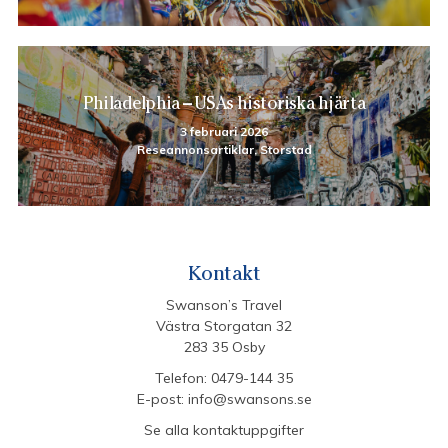
Philadelphia – USAs historiska hjärta
3 februari 2026
Reseannonsartiklar, Storstad
Kontakt
Swanson’s Travel
Västra Storgatan 32
283 35 Osby
Telefon:
0479-144 35
E-post:
info@swansons.se
Se alla kontaktuppgifter