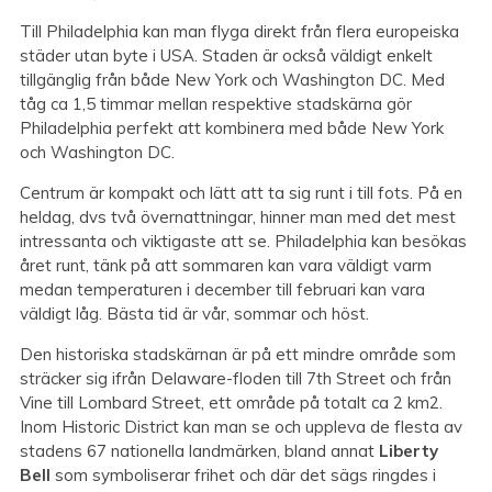
Till Philadelphia kan man flyga direkt från flera europeiska
städer utan byte i USA. Staden är också väldigt enkelt
tillgänglig från både New York och Washington DC. Med
tåg ca 1,5 timmar mellan respektive stadskärna gör
Philadelphia perfekt att kombinera med både New York
och Washington DC.
Centrum är kompakt och lätt att ta sig runt i till fots. På en
heldag, dvs två övernattningar, hinner man med det mest
intressanta och viktigaste att se. Philadelphia kan besökas
året runt, tänk på att sommaren kan vara väldigt varm
medan temperaturen i december till februari kan vara
väldigt låg. Bästa tid är vår, sommar och höst.
Den historiska stadskärnan är på ett mindre område som
sträcker sig ifrån Delaware-floden till 7th Street och från
Vine till Lombard Street, ett område på totalt ca 2 km2.
Inom Historic District kan man se och uppleva de flesta av
stadens 67 nationella landmärken, bland annat
Liberty
Bell
som symboliserar frihet och där det sägs ringdes i