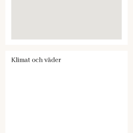
(Phillies) och football (Eagles). Alla lagens arenor ligger
nära varandra i södra delen av staden. Det är
förhållandevis svårt med biljetter till basket och football
medan hockey och baseball är lite enklare.
Klimat och väder