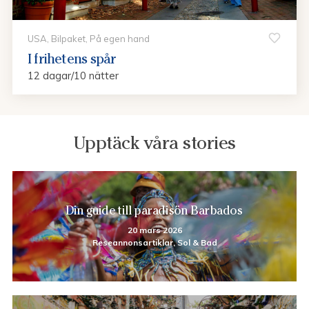
USA, Bilpaket, På egen hand
I frihetens spår
12 dagar/10 nätter
Upptäck våra stories
Din guide till paradisön Barbados
20 mars 2026
Reseannonsartiklar, Sol & Bad