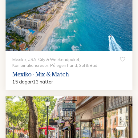
Mexiko, USA, City & Weekendpaket,
Kombinationsresor, På egen hand, Sol & Bad
Mexiko - Mix & Match
15 dagar/13 nätter