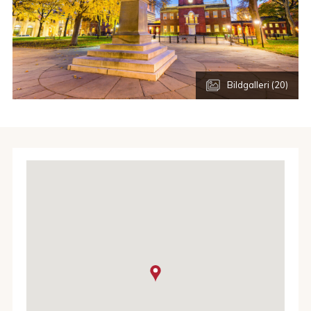
sedan dess nedanför trapporna mot
Philadelphia
Museum of Arts
. Vill man sedan själv göra som Rocky och
springa upp och sträcka armarna i luften så är det 72 steg
som skall bestigas. Bakom museet ligger en av de största
stadsparkerna i USA,
Fairmount Park
och här är det skönt
att koppla, speciellt under sommaren.
Bildgalleri (20)
Philadelphia har blivit en bra matstad med allt från
foodtrucks till fine dining. Ett måste är att äta minst en
Philadelphia Cheese Steak Sandwich.
Generellt är
priserna väldigt bra jämfört med grannstäderna New York
och Washington DC så man får bra mat till rimliga priser.
I downtown finns två mindre shoppingcentra, The Shops at
Liberty Place och Fashion District. Strax norr om
downtown finns outlet shopping på
Philadelphia Mills
.
King of Prussia
, ca 30km norr om staden, är det tredje
största shoppingcentret i USA med över 400 butiker.
Historia och kultur är mycket viktigt för Philadelphia, men
lika stort är sportintresset. Man har lag i de fyra stora
sporterna i USA, basket (76ers), hockey (Flyers), baseball