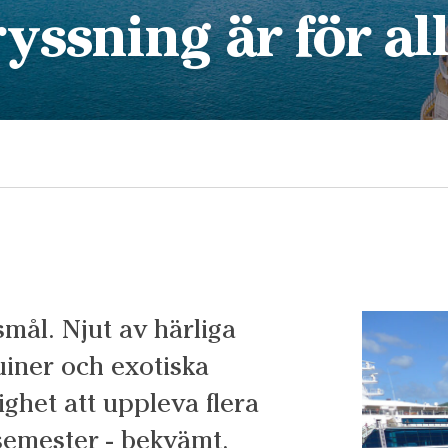
yssning är för al
smål. Njut av härliga
uiner och exotiska
ighet att uppleva flera
semester - bekvämt,