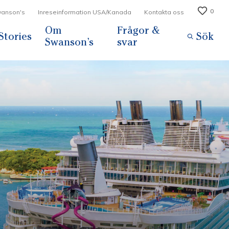
0
Swanson's
Inreseinformation USA/Kanada
Kontakta oss
Om
Frågor &
Stories
Sök
Swanson’s
svar