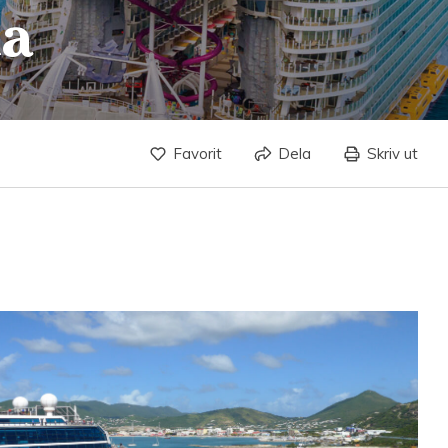
la
Favorit
Dela
Skriv ut