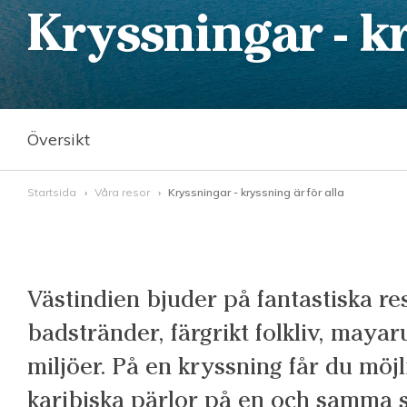
Kryssningar - kr
Översikt
Startsida
Våra resor
Kryssningar - kryssning är för alla
Västindien bjuder på fantastiska re
badstränder, färgrikt folkliv, mayar
miljöer. På en kryssning får du möjl
karibiska pärlor på en och samma 