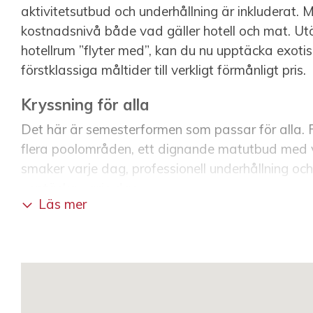
aktivitetsutbud och underhållning är inkluderat. 
kostnadsnivå både vad gäller hotell och mat. Ut
hotellrum ”flyter med”, kan du nu upptäcka exoti
förstklassiga måltider till verkligt förmånligt pris.
Kryssning för alla
Det här är semesterformen som passar för alla. F
flera poolområden, ett dignande matutbud med 
smaker varje dag, professionell underhållning och 
upptäcka varje dag.
Läs mer