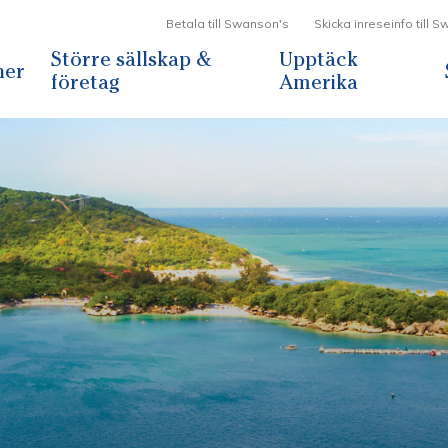
Betala till Swanson's
Skicka inreseinfo till 
Större sällskap &
Upptäck
ner
företag
Amerika