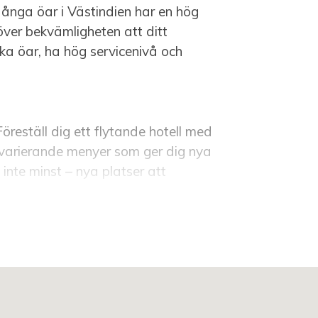
Många öar i Västindien har en hög
över bekvämligheten att ditt
ska öar, ha hög servicenivå och
öreställ dig ett flytande hotell med
varierande menyer som ger dig nya
inte minst – nya platser att