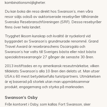
kombinationsmöjligheter.
Du kan boka din resa direkt hos Swanson’s, men våra
resor säljs också av auktoriserade resebyråer tillhörande
Svenska Resebranschföreningen (SRF). Dessa resebyråer
finns över hela landet.
Trygghet liksom kunskap och kvalité är nyckelord vid
byggandet av Swanson’s grundmurade renommé. Grand
Travel Award är resebranschens Oscarsgala och
Swanson’s har valts till Sveriges bästa eller näst bästa
specialistresearrangör 27 gånger de senaste 30 åren.
2013 instiftades en ny amerikansk reseutmärkelse, vilken
tilldelats Swanson’s alla 10 åren den delats ut. Man utser
USA:s 60 mest betydelsefulla turistpartners. Utmärkelsen
är ej baserad på storlek utan man uppmärksammar
produkt, engagemang och styrka på marknaden.
Swanson’s Osby
Från kontoret i Osby, som kallas Fort Swanson, sker