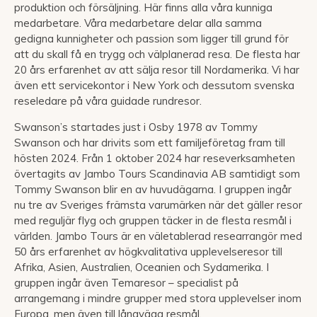
produktion och försäljning. Här finns alla våra kunniga
medarbetare. Våra medarbetare delar alla samma
gedigna kunnigheter och passion som ligger till grund för
att du skall få en trygg och välplanerad resa. De flesta har
20 års erfarenhet av att sälja resor till Nordamerika. Vi har
även ett servicekontor i New York och dessutom svenska
reseledare på våra guidade rundresor.
Swanson’s startades just i Osby 1978 av Tommy
Swanson och har drivits som ett familjeföretag fram till
hösten 2024. Från 1 oktober 2024 har reseverksamheten
övertagits av Jambo Tours Scandinavia AB samtidigt som
Tommy Swanson blir en av huvudägarna. I gruppen ingår
nu tre av Sveriges främsta varumärken när det gäller resor
med reguljär flyg och gruppen täcker in de flesta resmål i
världen. Jambo Tours är en väletablerad researrangör med
50 års erfarenhet av högkvalitativa upplevelseresor till
Afrika, Asien, Australien, Oceanien och Sydamerika. I
gruppen ingår även Temaresor – specialist på
arrangemang i mindre grupper med stora upplevelser inom
Europa, men även till långväga resmål.