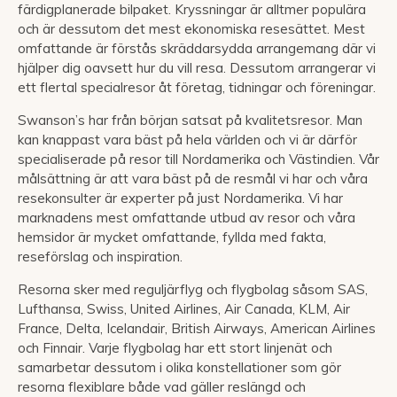
färdigplanerade bilpaket. Kryssningar är alltmer populära
och är dessutom det mest ekonomiska resesättet. Mest
omfattande är förstås skräddarsydda arrangemang där vi
hjälper dig oavsett hur du vill resa. Dessutom arrangerar vi
ett flertal specialresor åt företag, tidningar och föreningar.
Swanson’s har från början satsat på kvalitetsresor. Man
kan knappast vara bäst på hela världen och vi är därför
specialiserade på resor till Nordamerika och Västindien. Vår
målsättning är att vara bäst på de resmål vi har och våra
resekonsulter är experter på just Nordamerika. Vi har
marknadens mest omfattande utbud av resor och våra
hemsidor är mycket omfattande, fyllda med fakta,
reseförslag och inspiration.
Resorna sker med reguljärflyg och flygbolag såsom SAS,
Lufthansa, Swiss, United Airlines, Air Canada, KLM, Air
France, Delta, Icelandair, British Airways, American Airlines
och Finnair. Varje flygbolag har ett stort linjenät och
samarbetar dessutom i olika konstellationer som gör
resorna flexiblare både vad gäller reslängd och