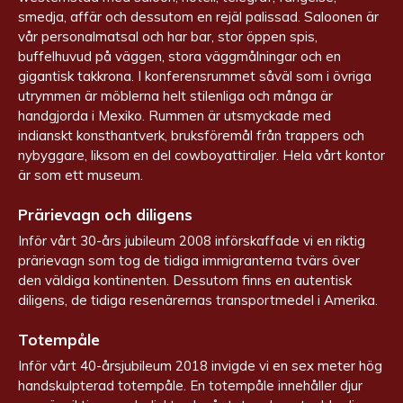
smedja, affär och dessutom en rejäl palissad. Saloonen är
vår personalmatsal och har bar, stor öppen spis,
buffelhuvud på väggen, stora väggmålningar och en
gigantisk takkrona. I konferensrummet såväl som i övriga
utrymmen är möblerna helt stilenliga och många är
handgjorda i Mexiko. Rummen är utsmyckade med
indianskt konsthantverk, bruksföremål från trappers och
nybyggare, liksom en del cowboyattiraljer. Hela vårt kontor
är som ett museum.
Prärievagn och diligens
Inför vårt 30-års jubileum 2008 införskaffade vi en riktig
prärievagn som tog de tidiga immigranterna tvärs över
den väldiga kontinenten. Dessutom finns en autentisk
diligens, de tidiga resenärernas transportmedel i Amerika.
Totempåle
Inför vårt 40-årsjubileum 2018 invigde vi en sex meter hög
handskulpterad totempåle. En totempåle innehåller djur