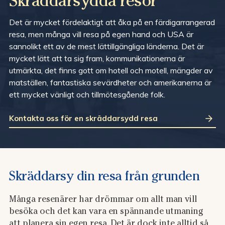
Skräddarsydda resor
Det är mycket fördelaktigt att åka på en färdigarrangerad
resa, men många vill resa på egen hand och USA är
sannolikt ett av de mest lättillgängliga länderna. Det är
mycket lätt att ta sig fram, kommunikationerna är
utmärkta, det finns gott om hotell och motell, mängder av
matställen, fantastiska sevärdheter och amerikanerna är
ett mycket vänligt och tillmötesgående folk.
Kontakta oss för en skräddarsydd resa
Skräddarsy din resa från grunden
Många resenärer har drömmar om allt man vill
besöka och det kan vara en spännande utmaning
att planera sin egen resa. Det är dock inte alltid så