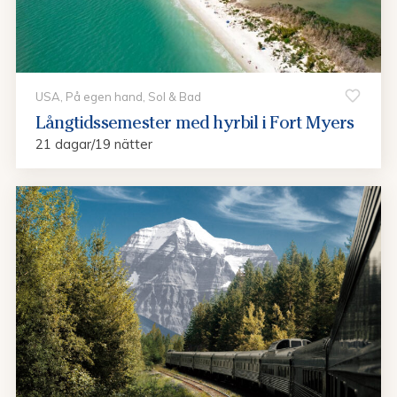
USA, På egen hand, Sol & Bad
Långtidssemester med hyrbil i Fort Myers
21 dagar/19 nätter