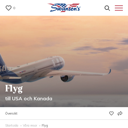
0
Flyg
till USA och Kanada
Översikt
Startsida
Våra resor
Flyg