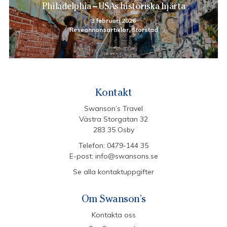
Philadelphia – USAs historiska hjärta
3 februari 2026
Reseannonsartiklar, Storstad
Kontakt
Swanson’s Travel
Västra Storgatan 32
283 35 Osby
Telefon:
0479-144 35
E-post:
info@swansons.se
Se alla kontaktuppgifter
Om Swanson's
Kontakta oss