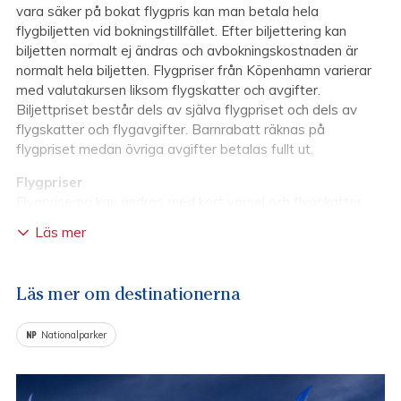
vara säker på bokat flygpris kan man betala hela
flygbiljetten vid bokningstillfället. Efter biljettering kan
biljetten normalt ej ändras och avbokningskostnaden är
normalt hela biljetten. Flygpriser från Köpenhamn varierar
med valutakursen liksom flygskatter och avgifter.
Biljettpriset består dels av själva flygpriset och dels av
flygskatter och flygavgifter. Barnrabatt räknas på
flygpriset medan övriga avgifter betalas fullt ut.
Flygpriser
Flygpriserna kan ändras med kort varsel och flygskatter,
säkerhetsavgifter och flygpriser justeras kontinuerligt. Har
Läs mer
ni inte beställt flygprisgaranti påförs eventuella nya
flygskatter, säkerhetsavgifter, bränsletillägg och även
flygprisändringar vid slutfakturering. Skulle avgifterna
Läs mer om destinationerna
minska korrigerar vi motsvarande grad nedåt. Önskar ni
undvika risken för höjda priser kan ni betala flygandelen vid
Nationalparker
bokningstillfället. Flygbiljetterna skrivs ut till nuvarande
priser och kommer då inte att justeras vare sig upp eller
ner.
Obs!
När biljetten är utställd går den ej att ändra och
avbokningskostnaden är normalt hela flygpriset plus