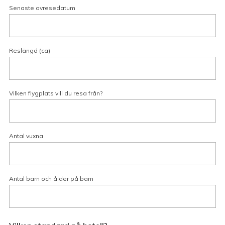
Obs!
Flygpriser, skatter, avgifter och regler kan ändras med
Senaste avresedatum
kort varsel. Kontakta Swanson’s för aktuell information.
Reslängd (ca)
Vilken flygplats vill du resa från?
Antal vuxna
Antal barn och ålder på barn