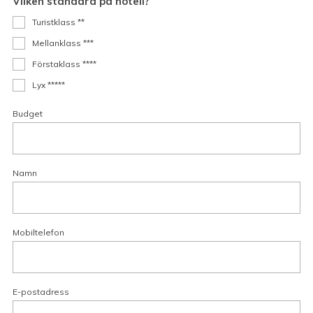
Vilken standard på hotell?
Turistklass **
Mellanklass ***
Förstaklass ****
Lyx *****
Budget
Namn
Mobiltelefon
E-postadress