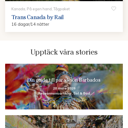
Kanada, På egen hand, Tågpaket
Trans Canada by Rail
16 dagar/14 nätter
Upptäck våra stories
Din guide till paradisön Barbados
20 mars 2026
Reseannonsartiklar, Sol & Bad