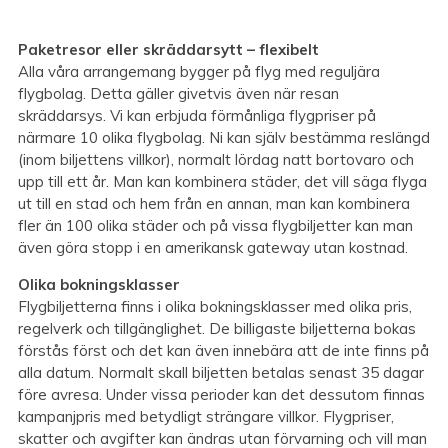
Paketresor eller skräddarsytt – flexibelt
Alla våra arrangemang bygger på flyg med reguljära
flygbolag. Detta gäller givetvis även när resan
skräddarsys. Vi kan erbjuda förmånliga flygpriser på
närmare 10 olika flygbolag. Ni kan själv bestämma reslängd
(inom biljettens villkor), normalt lördag natt bortovaro och
upp till ett år. Man kan kombinera städer, det vill säga flyga
ut till en stad och hem från en annan, man kan kombinera
fler än 100 olika städer och på vissa flygbiljetter kan man
även göra stopp i en amerikansk gateway utan kostnad.
Olika bokningsklasser
Flygbiljetterna finns i olika bokningsklasser med olika pris,
regelverk och tillgänglighet. De billigaste biljetterna bokas
förstås först och det kan även innebära att de inte finns på
alla datum. Normalt skall biljetten betalas senast 35 dagar
före avresa. Under vissa perioder kan det dessutom finnas
kampanjpris med betydligt strängare villkor. Flygpriser,
skatter och avgifter kan ändras utan förvarning och vill man