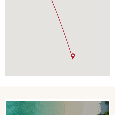
På atlantlinjerna ingår måltider samt ett fritt incheckat
bagage.
Lufthansa/Swiss/Brussels Airlines/Austrian
Airlines/United Airlines/Air Canada
Dessa fem flygbolag samarbetar intimt och man kan flyga
ett flygbolag på utresan och ett annat på hemvägen. Över
Atlanten är Lufthansa dominanten och har goda
anslutningar från Stockholm, Göteborg och Köpenhamn till
sina transferpunkter i Tyskland, Frankfurt, München och
Düsseldorf varifrån man flyger direkt till ett 25-tal städer i
Nordamerika. Från dessa gateways finns vidare
anslutningar med United till ett stort antal städer. Swiss
flyger via Zürich och United och Air Canada flyger från flera
europeiska städer. Över Atlanten har bolagen service med
måltider och vissa drycker och ett incheckat bagage utan
kostnad. Vissa Lufthansaflygningar till t.ex. Tampa, Fort
Myers och Las Vegas genomförs av Lufthansas
dotterbolag Discover Airlines som har begränsad service
ombord och där viss service kan vara avgiftsbelagd. På