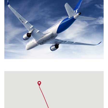
avbokningskostnad enligt resebestämmelserna oavsett
tidpunkt för avbokningen.
Kampanjpriser
Numera lanserar flygbolagen ganska ofta kampanjer.
Dessa priser finns bara under en kortare period. Strängare
regelverk som kan variera, men innebär alltid att
flygbiljetten ska bokas och betalas omgående. Därefter är
den inte ändringsbar och ingen återbetalning vid avbokning
oavsett anledning. Swanson’s avbeställningsskydd gäller ej
utan separat försäkring måste tecknas. Inga stopovers
tillåtna.
SAS
SAS flyger direkt till: Boston, Chicago, Los Angeles, Miami,
New York, San Francisco, Washington DC och Toronto. Från
dessa städer finns anslutande flyg till ett 100-tal städer i
Nordamerika. Anslutningar sker inom Nordamerika med
Delta Airlines. Atlantflygen avgår från Stockholm och
Köpenhamn och i vissa fall Oslo. Det finns anslutningspriser
från flera städer i Sverige till Stockholm eller Köpenhamn.