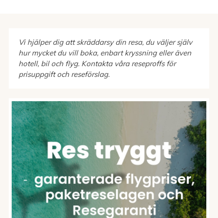
reslängder, allt från några dagar upp till flera veckor. Läs
mer på rederiernas hemsidor eller kryssningskataloger för
mer information eller kontakta Swanson’s för att hitta en
kryssning som passar dig.
Vi hjälper dig att skräddarsy din resa, du väljer själv
hur mycket du vill boka, enbart kryssning eller även
hotell, bil och flyg. Kontakta våra reseproffs för
prisuppgift och reseförslag.