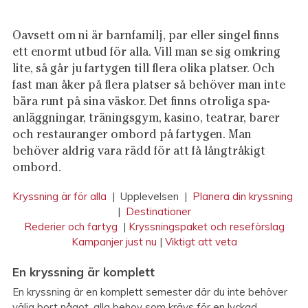
Oavsett om ni är barnfamilj, par eller singel finns
ett enormt utbud för alla. Vill man se sig omkring
lite, så går ju fartygen till flera olika platser. Och
fast man åker på flera platser så behöver man inte
bära runt på sina väskor. Det finns otroliga spa-
anläggningar, träningsgym, kasino, teatrar, barer
och restauranger ombord på fartygen. Man
behöver aldrig vara rädd för att få långtråkigt
ombord.
Kryssning är för alla
| Upplevelsen |
Planera din kryssning
|
Destinationer
Rederier och fartyg
|
Kryssningspaket och reseförslag
Kampanjer just nu
|
Viktigt att veta
En kryssning är komplett
En kryssning är en komplett semester där du inte behöver
välja bort något, alla behov som krävs för en lyckad