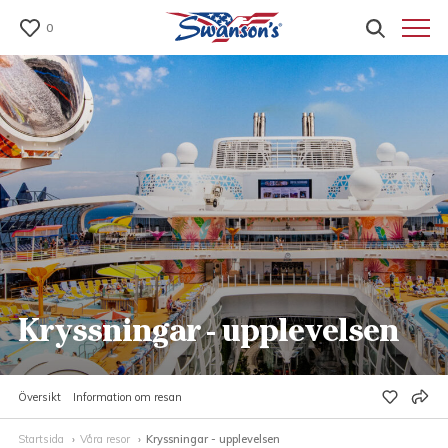
0
Kryssningar - upplevelsen
Översikt
Information om resan
Startsida
Våra resor
Kryssningar - upplevelsen