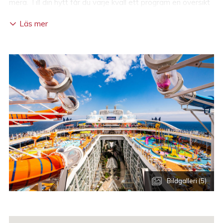
mera. Till din hytt får du varje kväll ett program en översikt
över nästa dags aktiviteter och utflykter.
Läs mer
Dina medpassagerare
Det är lätt att få kontakt med andra resenärer. Ombord
finns passagerare från hela världen, även om amerikaner
ofta är i majoritet. I land finns det många sätt att tillbringa
dagen på och väl tillbaka på fartyget samlas passagerarna
kring borden på däck. Här utbyts erfarenheter och
upplevelser och nästan alla vill återvända för att se mer.
Bildgalleri (5)