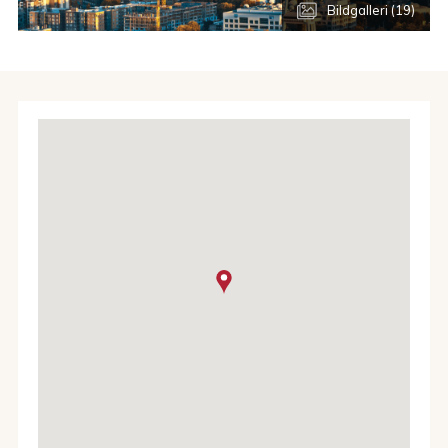
Bildgalleri (19)
392 meter högt och är en aktiv vulkan som dock inte haft
ett utbrott sedan 1894. Här finns flera trevliga
vandringsleder i olika svårighetsgrader. En kort på drygt 1,5
km som är väldigt trevlig är Grove of the Patriarchs Trail.
Vill man ha vacker utsikt skall man ta sig till Paradise eller
Sunrise.
Öster om Mount Rainier i landsbruksområdet Yakima ligger
äppellundarna tätt. Lite längre österut kommer man sedan
till orten
Walla Walla
som är centrum för Washingtons
vinodlingar. Där ligger drygt 100 vingårdar. 2020 rankades
området som USA’s bästa vinregion.
I östra delen av Washington ligger statens näst största
stad
Spokane.
Här ligger mikrobryggerierna tätt. Stanna
gärna till i staden för en kväll på vägen mot Glacier National
Park eller Yellowstone.