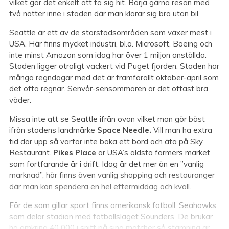
vilket gör det enkelt att ta sig hit. Börja gärna resan med
två nätter inne i staden där man klarar sig bra utan bil.
Seattle är ett av de storstadsområden som växer mest i
USA. Här finns mycket industri, bl.a. Microsoft, Boeing och
inte minst Amazon som idag har över 1 miljon anställda.
Staden ligger otroligt vackert vid Puget fjorden. Staden har
många regndagar med det är framförallt oktober-april som
det ofta regnar. Senvår-sensommaren är det oftast bra
väder.
Missa inte att se Seattle ifrån ovan vilket man gör bäst
ifrån stadens landmärke
Space Needle.
Vill man ha extra
tid där upp så varför inte boka ett bord och äta på Sky
Restaurant.
Pikes Place
är USA’s äldsta farmers market
som fortfarande är i drift. Idag är det mer än en ”vanlig
marknad”, här finns även vanlig shopping och restauranger
där man kan spendera en hel eftermiddag och kväll.
För de som gillar sport finns amerikansk fotboll, Seahawks
som delar stadion med fotbollslaget Sounders. De brukar
ha omkring 40 000 i snitt på sina matcher så stämning är