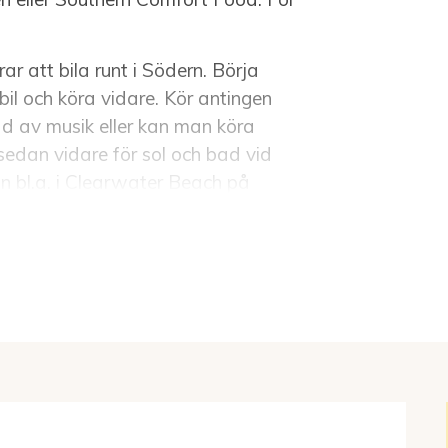
r att bila runt i Södern. Börja
il och köra vidare. Kör antingen
d av musik eller kan man köra
sedan vidare för sol och bad vid
an bl.a. i Clearwater Beach på
ller Miami Beach på Floridas