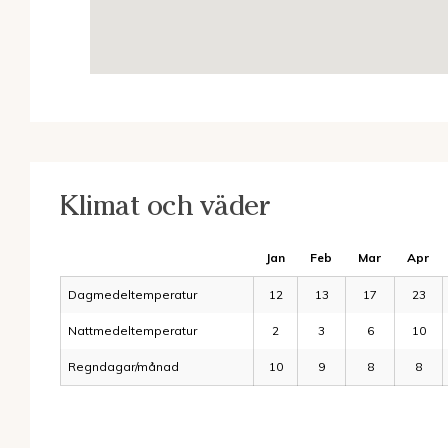
Klimat och väder
Jan
Feb
Mar
Apr
Dagmedeltemperatur
12
13
17
23
Nattmedeltemperatur
2
3
6
10
Regndagar/månad
10
9
8
8