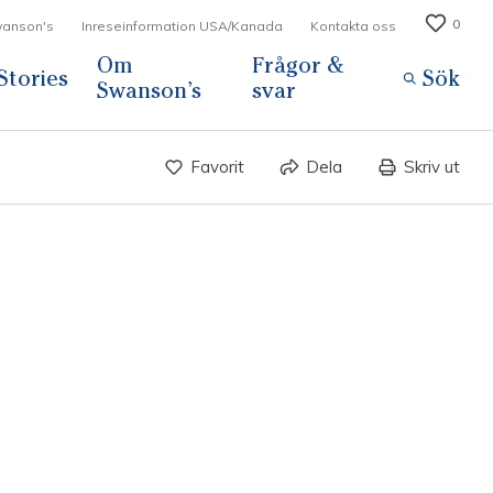
0
Swanson's
Inreseinformation USA/Kanada
Kontakta oss
Om
Frågor &
Stories
Sök
Swanson’s
svar
Favorit
Dela
Skriv ut