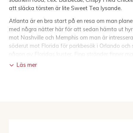
att släcka törsten är lite Sweet Tea lysande.
Atlanta är en bra start på en resa om man planera
med några nätter här för att sedan hämta ut hyrb
mot Nashville och Memphis om man är intressera
söderut mot Florida för parkbesök i Orlando och 
någon av Floridas kuster. Fina stränder finner m
Floridas västkust men också i Fort Lauderdale e
Läs mer
östkust.