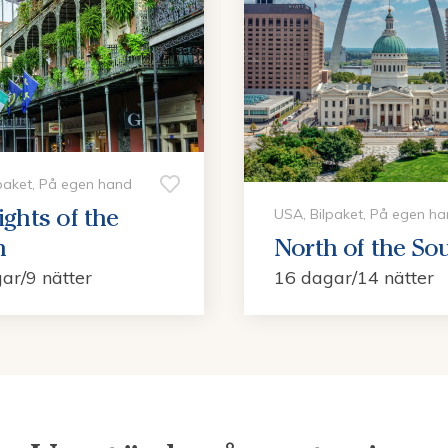
paket, På egen hand
ights of the
USA, Bilpaket, På egen h
h
North of the So
ar/9 nätter
16 dagar/14 nätter