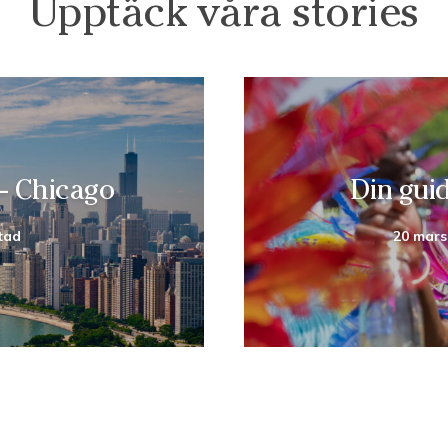
Upptäck våra stories
 – Chicago
Din gui
tad
20 mars