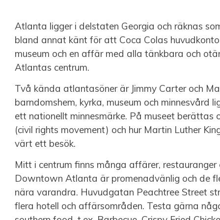
Atlanta ligger i delstaten Georgia och räknas s
bland annat känt för att Coca Colas huvudkontor l
museum och en affär med alla tänkbara och otä
Atlantas centrum.
Två kända atlantasöner är Jimmy Carter och Mart
barndomshem, kyrka, museum och minnesvård ligge
ett nationellt minnesmärke. På museet berättas
(civil rights movement) och hur Martin Luther Kin
värt ett besök.
Mitt i centrum finns många affärer, restauranger oc
Downtown Atlanta är promenadvänlig och de fles
nära varandra. Huvudgatan Peachtree Street strä
flera hotell och affärsområden. Testa gärna någ
southern food, t.ex. Barbecue, Crispy Fried Chick