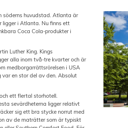
om söderns huvudstad. Atlanta är
igger i Atlanta. Nu finns ett
nkbara Coca Cola-produkter i
in Luther King. Kings
r alla inom två-tre kvarter och är
 om medborgarrättsrörelsen i USA
g var en stor del av den. Absolut
h ett flertal storhotell.
ta sevärdheterna ligger relativt
cker sig ett bra stycke norrut med
on av de maträtter som är typiskt
en eller Southern Comfort Food. För