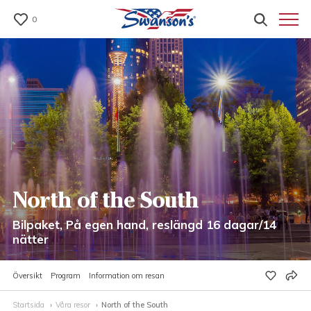
0
North of the South
Bilpaket, På egen hand, reslängd 16 dagar/14
nätter
Översikt
Program
Information om resan
Startsida
Våra resor
North of the South