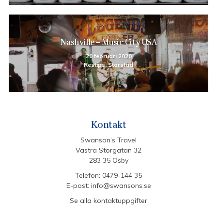
Nashville – Music City USA
20 februari 2020
Restips, Storstad
Kontakt
Swanson’s Travel
Västra Storgatan 32
283 35 Osby
Telefon:
0479-144 35
E-post:
info@swansons.se
Se alla kontaktuppgifter