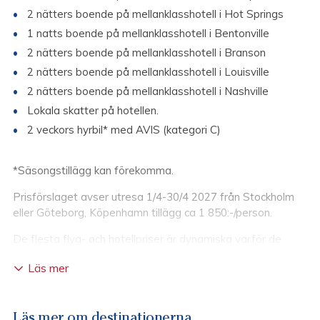
2 nätters boende på mellanklasshotell i Hot Springs
1 natts boende på mellanklasshotell i Bentonville
2 nätters boende på mellanklasshotell i Branson
2 nätters boende på mellanklasshotell i Louisville
2 nätters boende på mellanklasshotell i Nashville
Lokala skatter på hotellen.
2 veckors hyrbil* med AVIS (kategori C)
*Säsongstillägg kan förekomma.
Prisförslaget avser utresa 1/4-30/4 2027 från Stockholm
eller Göteborg, Köpenhamn tillägg ca 1 850:-/person.
De flesta flyg- och hotellpriser är dynamiska varför de
ändras kontinuerligt. Hotellen har både säsongstillägg och
Läs mer
datum med högre efterfrågan, detta innebär att priset är
att se som cirkapris. Fråga oss alltid för rätt flyg- och
hotellpris.
Läs mer om destinationerna