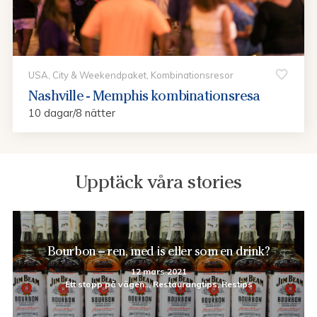
USA, City & Weekendpaket, Kombinationsresor
Nashville - Memphis kombinationsresa
10 dagar/8 nätter
Upptäck våra stories
Bourbon – ren, med is eller som en drink?
12 mars 2021
Ett stopp på vägen.., Restaurangtips, Restips