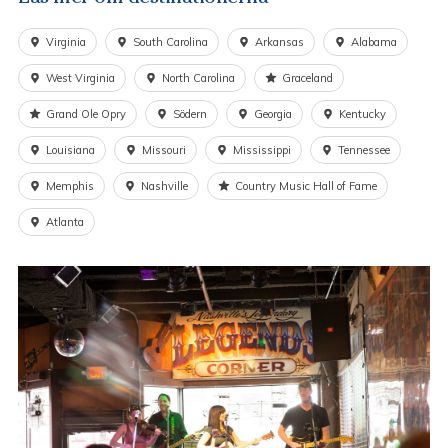
Avresor: Dagligen
Virginia
South Carolina
Arkansas
Alabama
Passar inte reseförslaget eller du vill göra en egen
kombination är det enkelt att justera eller förlänga resan
West Virginia
North Carolina
Graceland
och vi skräddarsyr som just du vill ha den. Kanske önskar ni
fler nätter, besöka andra orter eller ha en större hyrbil?
Grand Ole Opry
Södern
Georgia
Kentucky
Möjligheterna är oändliga. Kontakta våra reseproffs för
Louisiana
Missouri
Mississippi
Tennessee
prisuppgift och reseförslag.
Memphis
Nashville
Country Music Hall of Fame
Atlanta