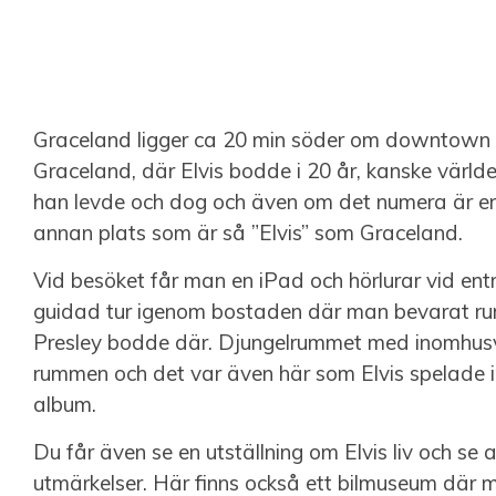
Graceland ligger ca 20 min söder om downtown 
Graceland, där Elvis bodde i 20 år, kanske värl
han levde och dog och även om det numera är en t
annan plats som är så ”Elvis” som Graceland.
Vid besöket får man en iPad och hörlurar vid ent
guidad tur igenom bostaden där man bevarat ru
Presley bodde där. Djungelrummet med inomhusv
rummen och det var även här som Elvis spelade i
album.
Du får även se en utställning om Elvis liv och se 
utmärkelser. Här finns också ett bilmuseum där