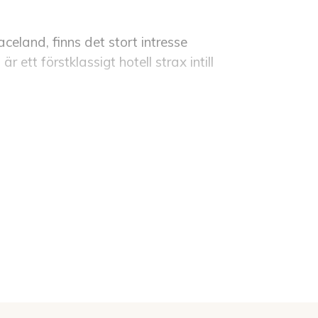
eland, finns det stort intresse
ett förstklassigt hotell strax intill
.
King ” så är det en mäktig
s grav som finns på egendomen.