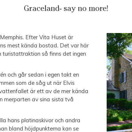
Graceland- say no more!
Memphis. Efter Vita Huset är
dens mest kända bostad. Det var här
uristattraktion så finns det ingen
rén och går sedan i egen takt en
mmen som de såg ut när Elvis
attenfallet är ett av de mer kända
n merparten av sina sista två
alla hans platinaskivor och andra
 man bland höjdpunkterna kan se