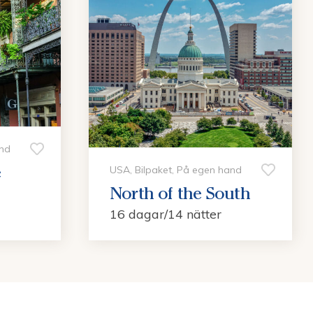
and
e
USA, Bilpaket, På egen hand
North of the South
16 dagar/14 nätter