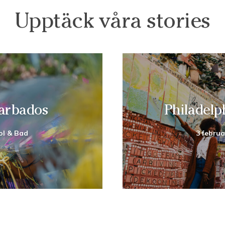
Upptäck våra stories
Barbados
Philadelp
ol & Bad
3 februa