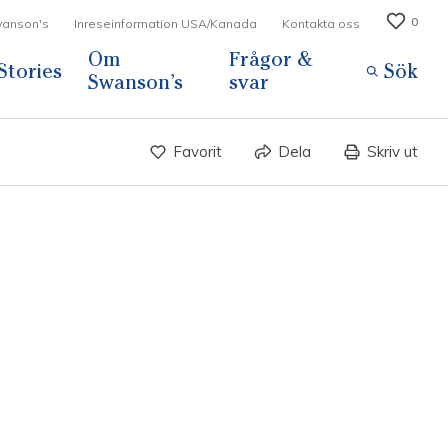
0
Swanson's
Inreseinformation USA/Kanada
Kontakta oss
Om
Frågor &
Stories
Sök
Swanson’s
svar
Favorit
Dela
Skriv ut