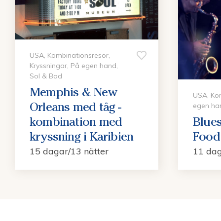
USA, Kombinationsresor,
Kryssningar, På egen hand,
Sol & Bad
Memphis & New
USA, Kom
Orleans med tåg -
egen ha
kombination med
Blues
kryssning i Karibien
Food 
15 dagar/13 nätter
11 dag