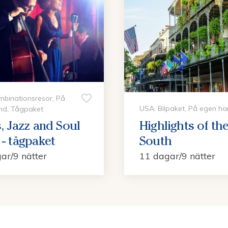
binationsresor, På
USA, Bilpaket, På egen h
nd, Tågpaket
, Jazz and Soul
Highlights of th
- tågpaket
South
ar/9 nätter
11 dagar/9 nätter