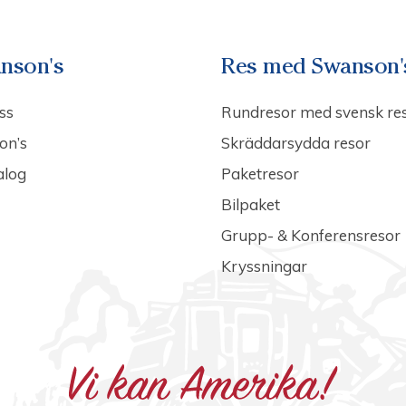
nson's
Res med Swanson'
ss
Rundresor med svensk re
on’s
Skräddarsydda resor
alog
Paketresor
Bilpaket
Grupp- & Konferensresor
Kryssningar