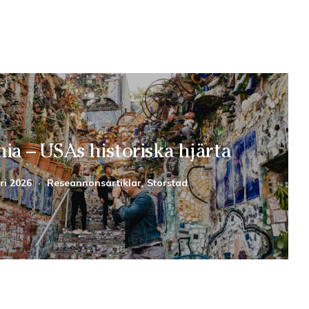
hia – USAs historiska hjärta
ri 2026
·
Reseannonsartiklar, Storstad