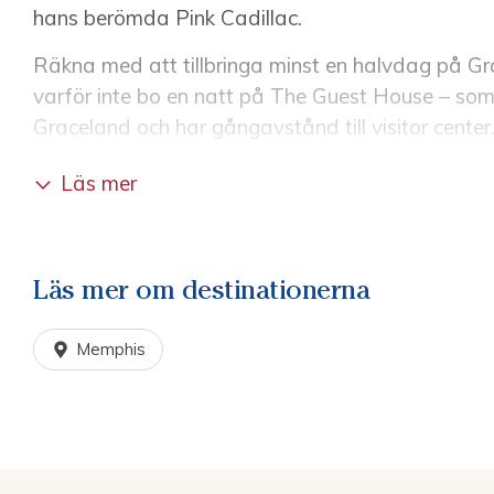
hans berömda Pink Cadillac.
Räkna med att tillbringa minst en halvdag på Grac
varför inte bo en natt på The Guest House – som är 
Graceland och har gångavstånd till visitor center
Oavsett om man är en stor eller liten fan av ”the 
Läs mer
upplevelse att besöka huset och inte minst Elvi
Läs mer om destinationerna
Memphis