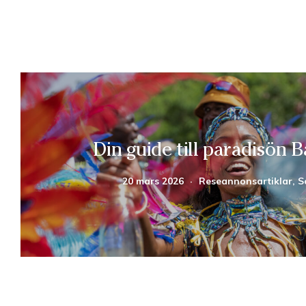
Din guide till paradisön 
20 mars 2026
·
Reseannonsartiklar, S