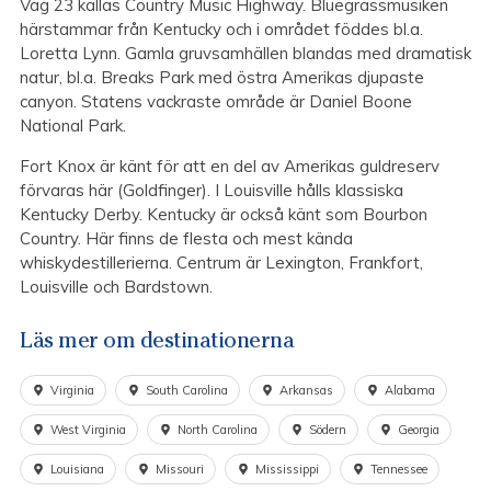
Väg 23 kallas Country Music Highway. Bluegrassmusiken
härstammar från Kentucky och i området föddes bl.a.
Loretta Lynn. Gamla gruvsamhällen blandas med dramatisk
natur, bl.a. Breaks Park med östra Amerikas djupaste
canyon. Statens vackraste område är Daniel Boone
National Park.
Fort Knox är känt för att en del av Amerikas guldreserv
förvaras här (Goldfinger). I Louisville hålls klassiska
Kentucky Derby. Kentucky är också känt som Bourbon
Country. Här finns de flesta och mest kända
whiskydestillerierna. Centrum är Lexington, Frankfort,
Louisville och Bardstown.
Läs mer om destinationerna
Virginia
South Carolina
Arkansas
Alabama
West Virginia
North Carolina
Södern
Georgia
Louisiana
Missouri
Mississippi
Tennessee