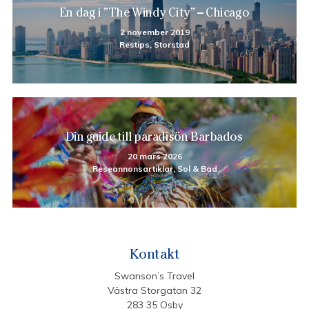
En dag i ”The Windy City” – Chicago
2 november 2019
Restips, Storstad
Din guide till paradisön Barbados
20 mars 2026
Reseannonsartiklar, Sol & Bad
Kontakt
Swanson’s Travel
Västra Storgatan 32
283 35 Osby