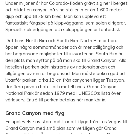
Under miljoner år har Colorado-floden grävt sig ner i berget
och bildat en canyon, på sina ställen mer än 1 600 meter
djup och upp till 29 km bred. Man kan uppleva ett
fantastiskt färgspel på klippväggarna, som solen dirigerar.
Speciellt solnedgången och soluppgången är fantastisk.
Det finns North Rim och South Rim. North Rim är bara
öppen några sommarmånader och är mer otillgänglig och
har begränsade möjligheter till inkvartering. South Rim är
den plats man syftar på då man ska till Grand Canyon. Alla
hotellen i parken administreras av nationalparken och
tillgången av rum är begränsad. Man måste boka i god tid.
Utanför parken, cirka 12 km från canyonen ligger Tusayan,
där flera privata hotell och motell finns. Grand Canyon
National Park är sedan 1979 med i UNESCO:s lista över
världsarv. Entré till parken betalas när man kör in.
Grand Canyon med flyg
En upplevelse av stora mått är att flyga från Las Vegas till
Grand Canyon med små plan som verkligen gör Grand