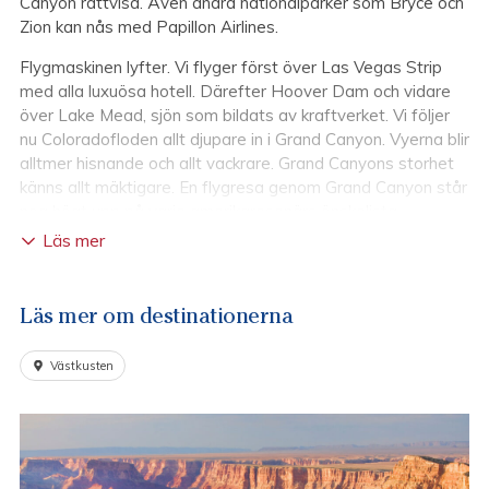
Canyon rättvisa. Även andra nationalparker som Bryce och
Zion kan nås med Papillon Airlines.
Flygmaskinen lyfter. Vi flyger först över Las Vegas Strip
med alla luxuösa hotell. Därefter Hoover Dam och vidare
över Lake Mead, sjön som bildats av kraftverket. Vi följer
nu Coloradofloden allt djupare in i Grand Canyon. Vyerna blir
alltmer hisnande och allt vackrare. Grand Canyons storhet
känns allt mäktigare. En flygresa genom Grand Canyon står
nog högt upp på varje amerikaresenärs önskelista.
Läs mer
Grand Canyon National Park (U.S. National Park Service)
The NPS App
Läs mer om destinationerna
Ett bra tips inför och under resan är att ladda ned NPS-
appen som ger information om över 400 nationalparker. I
Västkusten
appen hittar man interaktiva kartor, tips på vad man kan
uppleva i parken, var man hittar olika tjänster, butiker,
campingplatser – och mycket, mycket mer. Appen finns
tillgänglig både för Android och Apple-telefoner.
Läs mer om NPS-appen här