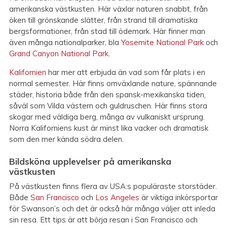
amerikanska västkusten. Här växlar naturen snabbt, från
öken till grönskande slätter, från strand till dramatiska
bergsformationer, från stad till ödemark. Här finner man
även många nationalparker, bla
Yosemite National Park
och
Grand Canyon National Park
.
Kalifornien
har mer att erbjuda än vad som får plats i en
normal semester. Här finns omväxlande nature, spännande
städer, historia både från den spansk-mexikanska tiden,
såväl som Vilda västern och guldruschen. Här finns stora
skogar med väldiga berg, många av vulkaniskt ursprung.
Norra Kaliforniens kust är minst lika vacker och dramatisk
som den mer kända södra delen.
Bildsköna upplevelser på amerikanska
västkusten
På västkusten finns flera av USA:s populäraste storstäder.
Både
San Francisco
och
Los Angeles
är viktiga inkörsportar
för Swanson’s och det är också här många väljer att inleda
sin resa. Ett tips är att börja resan i San Francisco och