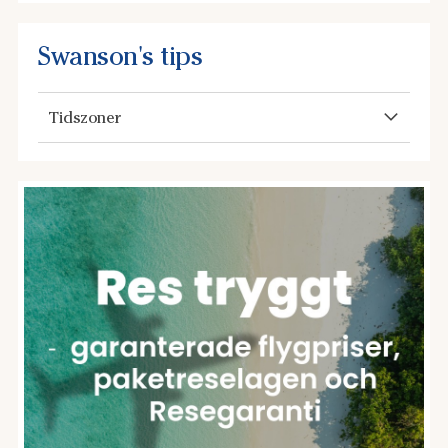
detta saknas sannerligen inte i USA och i synnerhet inte på
västkusten. Las Vegas är kanske den stad som har mest
underhållning. Det är ett nöje att bara titta på hotellen.
Swanson's tips
Sedan har vi alla de stora nöjesparkerna såsom
Disneyland, SeaWorld, Universal Studios och Six Flags.
Tidszoner