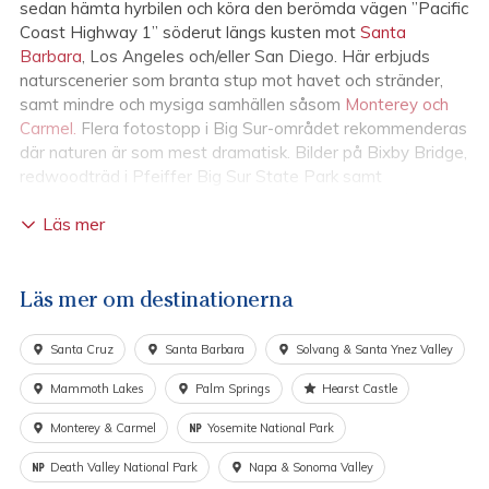
sedan hämta hyrbilen och köra den berömda vägen ”Pacific
Coast Highway 1” söderut längs kusten mot
Santa
Barbara
, Los Angeles och/eller San Diego. Här erbjuds
naturscenerier som branta stup mot havet och stränder,
samt mindre och mysiga samhällen såsom
Monterey och
Carmel.
Flera fotostopp i Big Sur-området rekommenderas
där naturen är som mest dramatisk. Bilder på Bixby Bridge,
redwoodträd i Pfeiffer Big Sur State Park samt
vattenfallet McWay Falls är bara några exempel på vad
Läs mer
som kommer fylla kamerarullen. Kanske även en avstickare
till
Las Vegas
. Avsluta i Los Angeles med glitter och
glamour, Universal Studios, Hollywood, Beverly Hills mm
eller kör vidare till San Diego för strandhäng, lugn och
Läs mer om destinationerna
avkoppling.
Santa Cruz
Santa Barbara
Solvang & Santa Ynez Valley
Längst söderut i Kalifornien, precis innan den mexikanska
gränsen, ligger
San Diego
– en storstad som har mycket
Mammoth Lakes
Palm Springs
Hearst Castle
att erbjuda. I Downtown ligger Gaslamp Quarter som är
Monterey & Carmel
Yosemite National Park
några kvarter i gammal stil med många restauranger och
barer. San Diego Zoo i Balboa Park ligger mitt i staden och
Death Valley National Park
Napa & Sonoma Valley
anses vara ett av världens bästa zoo. Inte långt från