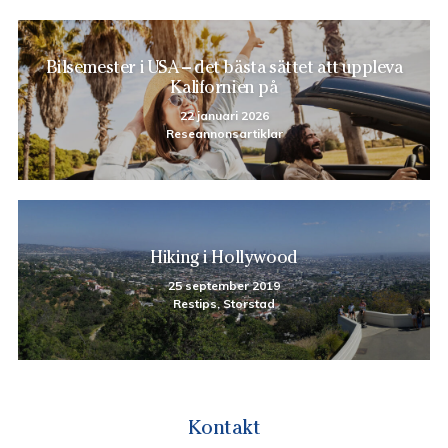
Bilsemester i USA – det bästa sättet att uppleva
Kalifornien på
22 januari 2026
Reseannonsartiklar
Hiking i Hollywood
25 september 2019
Restips, Storstad
Kontakt