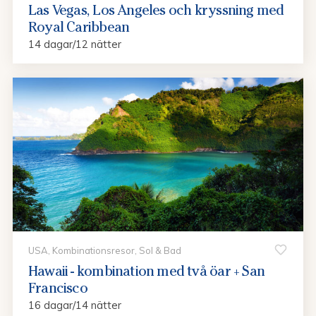
Las Vegas, Los Angeles och kryssning med
Royal Caribbean
14 dagar/12 nätter
USA, Kombinationsresor, Sol & Bad
Hawaii - kombination med två öar + San
Francisco
16 dagar/14 nätter