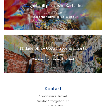
Din guide till paradisön Barbados
20 mars 2026
Reseannonsartiklar, Sol & Bad
Philadelphia – USAs historiska hjärta
3 februari 2026
Reseannonsartiklar, Storstad
Kontakt
Swanson’s Travel
Västra Storgatan 32
283 35 Osby