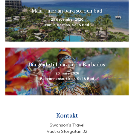
Maui – mer än bara sol och bad
29 december 2020
Natur, Restips, Sol & Bad
Din guide till paradisön Barbados
20 mars 2026
Reseannonsartiklar, Sol & Bad
Kontakt
Swanson’s Travel
Västra Storgatan 32