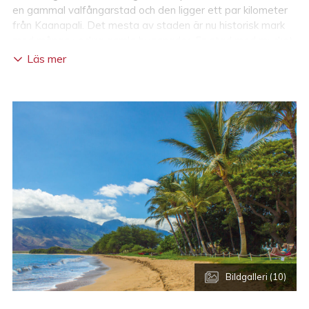
en gammal valfångarstad och den ligger ett par kilometer
från Kaanapali. Det mesta av staden är nu historisk mark
med många vackra gamla byggnader. En stad med mycket
trevlig atmosfär, shopping och trevliga restauranger. Från
Läs mer
Kaanapali kan man komma hit med det gamla
sockerrörståget.
Whale Watching
Valarna fortsätter att komma i hundratal varje år till
vattnen utanför Lahaina och Kaanapali. I december till mars
är det nästan garanterat att se stora valar leka alldeles
utanför stranden och man kan åka ut med båt för att se
dem på nära håll.
Lanai
Lanai är en annan ö som ligger alldeles utanför Lahaina. En
dagstur till Lanai rekommenderas.
Bildgalleri (10)
Hana