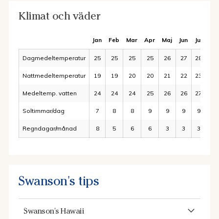
Klimat och väder
Jan
Feb
Mar
Apr
Maj
Jun
Jul
Au
Dagmedeltemperatur
25
25
25
25
26
27
28
28
Nattmedeltemperatur
19
19
20
20
21
22
23
23
Medeltemp. vatten
24
24
24
25
26
26
27
27
Soltimmar/dag
7
8
8
9
9
9
9
9
Regndagar/månad
8
5
6
6
3
3
3
3
Swanson's tips
Swanson's Hawaii