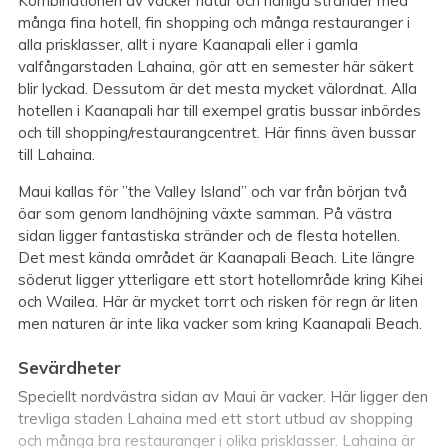
Kombinationen av vacker natur och härliga stränder med
många fina hotell, fin shopping och många restauranger i
alla prisklasser, allt i nyare Kaanapali eller i gamla
valfångarstaden Lahaina, gör att en semester här säkert
blir lyckad. Dessutom är det mesta mycket välordnat. Alla
hotellen i Kaanapali har till exempel gratis bussar inbördes
och till shopping/restaurangcentret. Här finns även bussar
till Lahaina.
Maui kallas för ”the Valley Island” och var från början två
öar som genom landhöjning växte samman. På västra
sidan ligger fantastiska stränder och de flesta hotellen.
Det mest kända området är Kaanapali Beach. Lite längre
söderut ligger ytterligare ett stort hotellområde kring Kihei
och Wailea. Här är mycket torrt och risken för regn är liten
men naturen är inte lika vacker som kring Kaanapali Beach.
Sevärdheter
Speciellt nordvästra sidan av Maui är vacker. Här ligger den
trevliga staden Lahaina med ett stort utbud av shopping
och många bra restauranger i olika prisklasser. Lahaina är