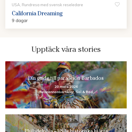
USA, Rundresa med svensk reseledare
California Dreaming
9 dagar
Upptäck våra stories
Din guide till paradisön Barbados
20 mars 2026
Reseannonsartiklar, Sol & Bad
Philadelphia – USAs historiska hjärta