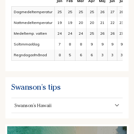
Jan
Feb
Mar
Apr
Maj
Jun
Jul
Au
Dagmedeltemperatur
25
25
25
25
26
27
28
28
Nattmedeltemperatur
19
19
20
20
21
22
23
23
Medeltemp. vatten
24
24
24
25
26
26
27
27
Soltimmar/dag
7
8
8
9
9
9
9
9
Regndagar/månad
8
5
6
6
3
3
3
3
Swanson's tips
Swanson's Hawaii