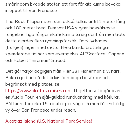
småningom byggde staten ett fort för att kunna bevaka
inloppet till San Francisco.
The Rock, Klippan, som den också kallas är 511 meter lång
och 180 meter bred. Den var USA:s rymningssäkraste
fängelse. Inga fångar skulle kunna ta sig därifrån men trots
detta gjordes flera rymningsförsök. Dock lyckades
(troligen) ingen med detta. Flera kända brottslingar
spenderade tid här som exempelvis Al “Scarface” Capone
och Robert ”Birdman” Stroud.
Det går färjor dagligen från Pier 33 i Fisherman’s Wharf.
Boka i god tid då det tidvis är många besökare och
begränsat med platser, se
https://www.alcatrazcruises.com
. I biljettpriset ingår även
en Audio Tour, en självguidad rundvandring med hörlurar.
Båtturen tar cirka 15 minuter per väg och man får en härlig
vy över San Francisco under resan.
Alcatraz Island (U.S. National Park Service)