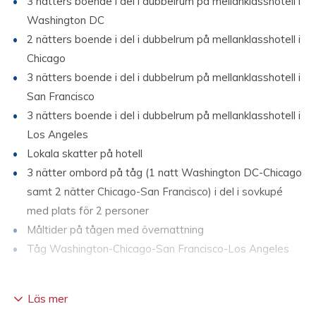
3 nätters boende i del i dubbelrum på mellanklasshotell i
Washington DC
2 nätters boende i del i dubbelrum på mellanklasshotell i
Chicago
3 nätters boende i del i dubbelrum på mellanklasshotell i
San Francisco
3 nätters boende i del i dubbelrum på mellanklasshotell i
Los Angeles
Lokala skatter på hotell
3 nätter ombord på tåg (1 natt Washington DC-Chicago
samt 2 nätter Chicago-San Francisco) i del i sovkupé
med plats för 2 personer
Måltider på tågen med övernattning
Tåg Washington-Chicago-San Francisco-Los Angeles
Prisförslaget avser utresa 1/3-31/3 2027
från Stockholm.
Läs mer
Göteborg tillägg ca 400:-/person, Köpenhamn tillägg ca 1