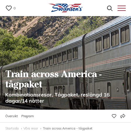
0
Train across America -
tågpaket
Kombinationsresor, Tågpaket, reslängd 16
dagar/14 nätter
Översikt
Program
Startsida
Våra resor
Train across America - tågpaket