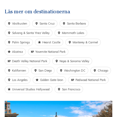
450:-/person. De flesta flyg-, tåg och hotellpriser är
dynamiska därför ändras de kontinuerligt, detta innebär att
Läs mer om destinationerna
priset är att se som ett cirkapris. Tågen med sovkupé blir
ofta snabbt fullbokade vilket gör att vi starkt
Västkusten
Santa Cruz
Santa Barbara
rekommenderar att boka i extra god tid.
Solvang & Santa Ynez Valley
Mammoth Lakes
Avresor: Dagligen
Palm Springs
Hearst Castle
Monterey & Carmel
Passar inte reseförslaget eller du vill göra en egen
kombination är det enkelt att justera eller förlänga resan
Alcatraz
Yosemite National Park
och vi skräddarsyr som just du vill ha den. Kanske önskar ni
fler nätter, besöka andra orter och då ha en annan
Death Valley National Park
Napa & Sonoma Valley
resväg? Kontakta våra reseproffs för prisuppgift och
Kalifornien
San Diego
Washington DC
Chicago
reseförslag.
Los Angeles
Golden Gate-bron
Redwood National Park
I priset ingår ej:
Universal Studios Hollywood
San Francisco
Transfers flygplats/tågstation till och från hotell