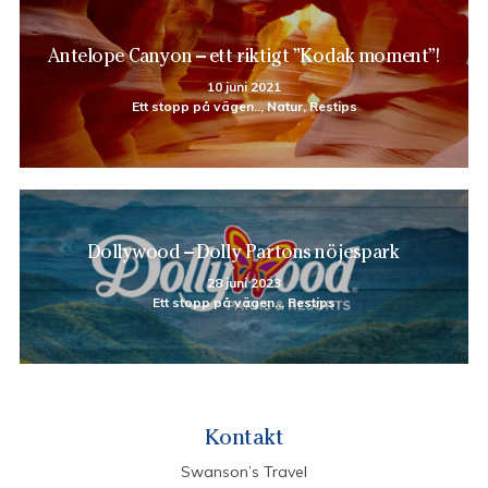
Antelope Canyon – ett riktigt ”Kodak moment”!
10 juni 2021
Ett stopp på vägen.., Natur, Restips
Dollywood – Dolly Partons nöjespark
28 juni 2023
Ett stopp på vägen.., Restips
Kontakt
Swanson’s Travel