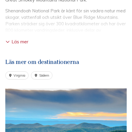
Shenandoah
National
Park
är
känt
för
sin
vackra
natur
med
skogar,
vattenfall
och
utsikt
över
Blue
Ridge
Mountains.
Parken
sträcker
sig
över
300
kvadratkilometer
och
har
över
800
kilometer
vandringsleder,
inklusive
delar
av
Appalachian
Trail.
Läs mer
Shenandoah National Park (U.S. National Park Service)
Läs mer om destinationerna
Virginia
Södern