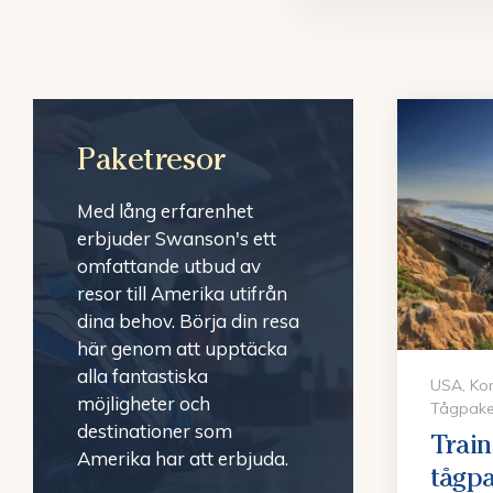
Paketresor
Med lång erfarenhet
erbjuder Swanson's ett
omfattande utbud av
resor till Amerika utifrån
dina behov. Börja din resa
här genom att upptäcka
alla fantastiska
USA, Kom
möjligheter och
Tågpake
destinationer som
Train
Amerika har att erbjuda.
tågp