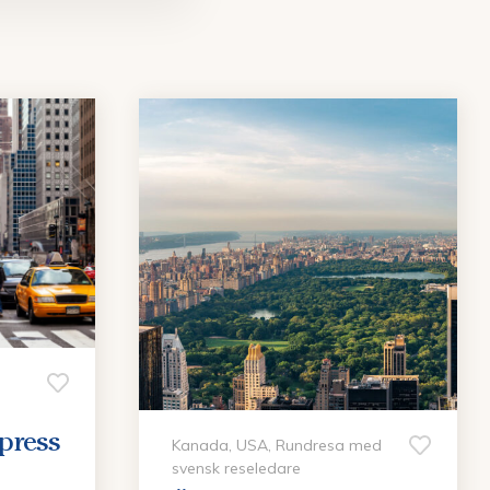
xpress
Kanada, USA, Rundresa med
svensk reseledare