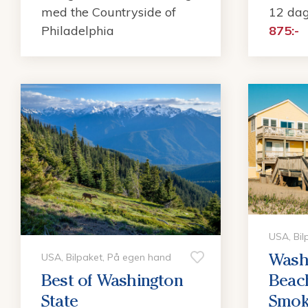
med the Countryside of
12 dag
Philadelphia
875:-
USA, Bil
Wash
USA, Bilpaket, På egen hand
Best of Washington
Beac
State
Smok