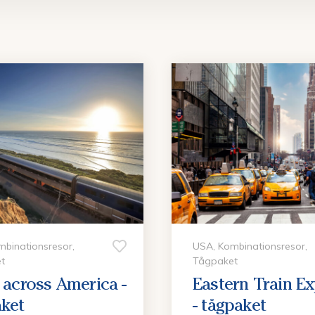
binationsresor,
USA, Kombinationsresor,
t
Tågpaket
 across America -
Eastern Train E
aket
- tågpaket