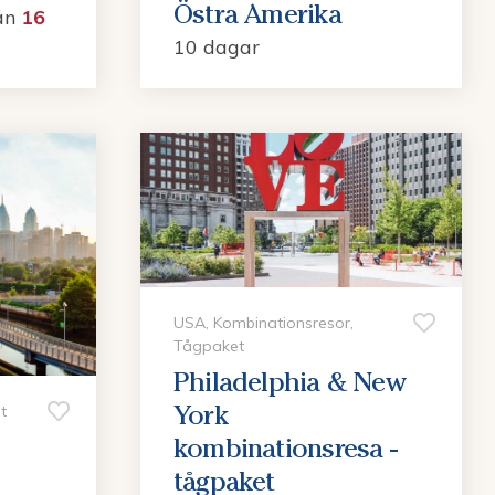
Östra Amerika
ån
16
10 dagar
USA, Kombinationsresor,
Tågpaket
Philadelphia & New
York
t
kombinationsresa -
tågpaket