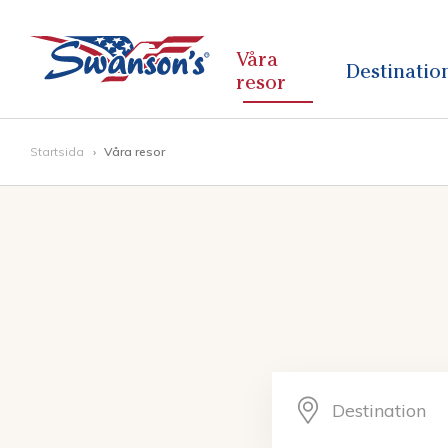
Våra
Destinatio
resor
Startsida
Våra resor
Destination