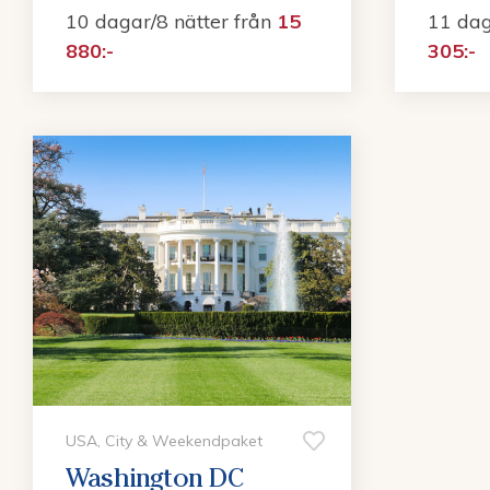
10 dagar/8 nätter
från
15
11 dag
880:-
305:-
USA, City & Weekendpaket
Washington DC