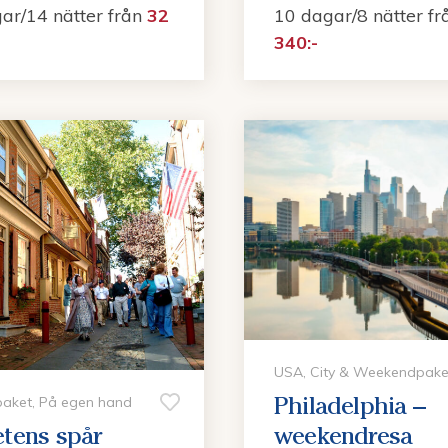
ar/14 nätter
från
32
10 dagar/8 nätter
fr
340:-
USA, City & Weekendpake
Philadelphia –
paket, På egen hand
hetens spår
weekendresa