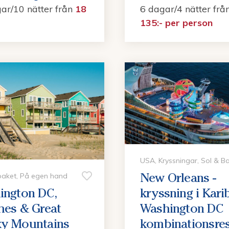
ar/10 nätter
från
18
6 dagar/4 nätter
frå
135:- per person
USA, Kryssningar, Sol & B
New Orleans -
paket, På egen hand
ington DC,
kryssning i Karib
hes & Great
Washington DC
y Mountains
kombinationsre