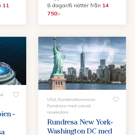
n
11
8 dagar/6 nätter
från
14
750:-
ad
USA, Kombinationsresor,
Rundresa med svensk
ien -
reseledare
Rundresa New York-
Washington DC med
sa