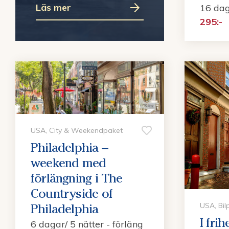
Läs mer
16 dag
295:-
USA, City & Weekendpaket
Philadelphia –
weekend med
förlängning i The
Countryside of
USA, Bil
Philadelphia
I fri
6 dagar/ 5 nätter - förläng