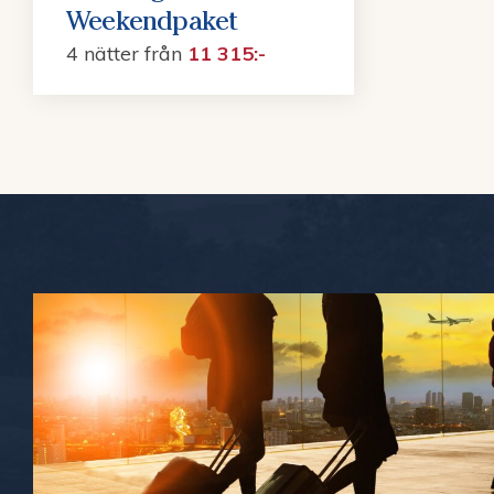
Weekendpaket
4 nätter
från
11 315:-