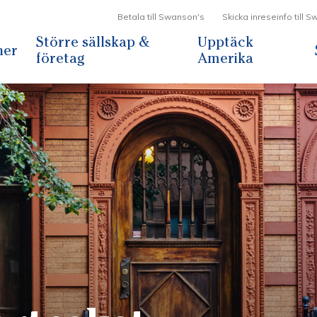
Betala till Swanson's
Skicka inreseinfo till 
Större sällskap &
Upptäck
ner
företag
Amerika