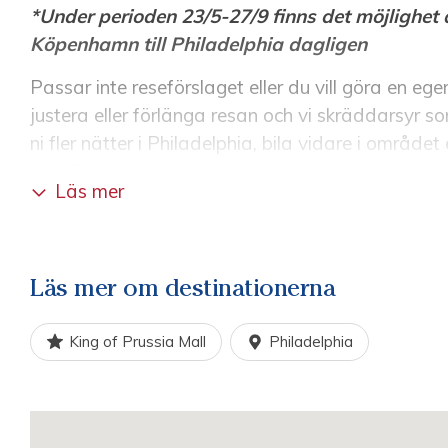
*Under perioden 23/5-27/9 finns det möjlighet a
Köpenhamn till Philadelphia dagligen
Passar inte reseförslaget eller du vill göra en eg
justera eller förlänga resan och vi skräddarsyr so
ni fler nätter i Philadelphia, bila vidare i området 
eller Florida för sol & baddagar. Möjligheterna 
Läs mer
reseproffs för prisuppgift och reseförslag.
Swanson’s rekommenderar:
The Countryside of Philadelphia:
Läs mer om destinationerna
Fortsätt uppleva Philadelphia området med hyrbi
King of Prussia Mall
Philadelphia
Upptäck charmiga
West Chester
, en av Pennsy
Här kan ni uppleva vackra historiska kvarter, my
småstadsatmosfär bara en timme från Philadelph