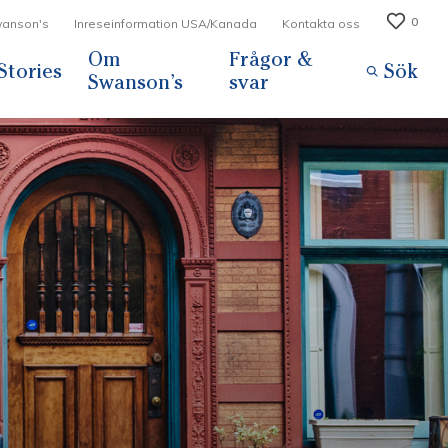
0
Swanson's
Inreseinformation USA/Kanada
Kontakta oss
Om
Frågor &
Stories
Sök
Swanson’s
svar