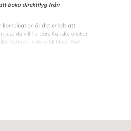
tt boka direktflyg från
en kombination är det enkelt att
m just du vill ha den. Kanske önskar
eller fortsätt vidare till New York
är oändliga. Kontakta våra
l!
lvanias mest pittoreska småstäder.
siga caféer och genuin amerikansk
ia. Med hyrbil kan du utforska