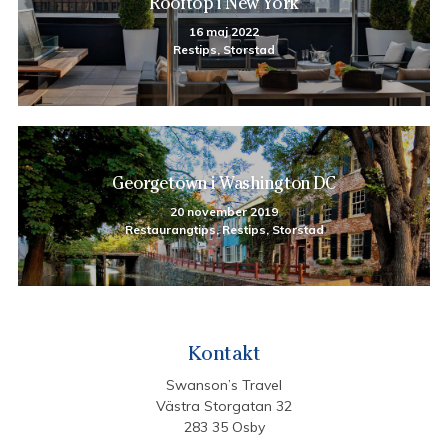
Rooftop i New York
16 maj 2022
Restips, Storstad
Georgetown i Washington DC
20 november 2019
Restaurangtips, Restips, Storstad
Kontakt
Swanson’s Travel
Västra Storgatan 32
283 35 Osby