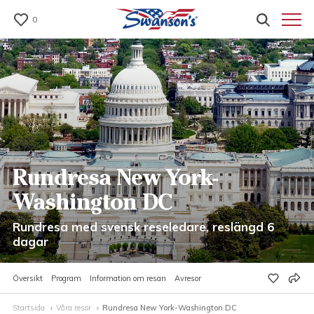
0
Rundresa New York-
Washington DC
Rundresa med svensk reseledare, reslängd 6
dagar
Översikt
Program
Information om resan
Avresor
Startsida
Våra resor
Rundresa New York-Washington DC