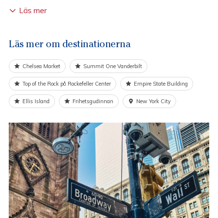
Vill du uppleva en musikal/show hjälper vi dig att boka
Läs mer
biljetterna.
Läs mer om destinationerna
Chelsea Market
Summit One Vanderbilt
Top of the Rock på Rockefeller Center
Empire State Building
Ellis Island
Frihetsgudinnan
New York City