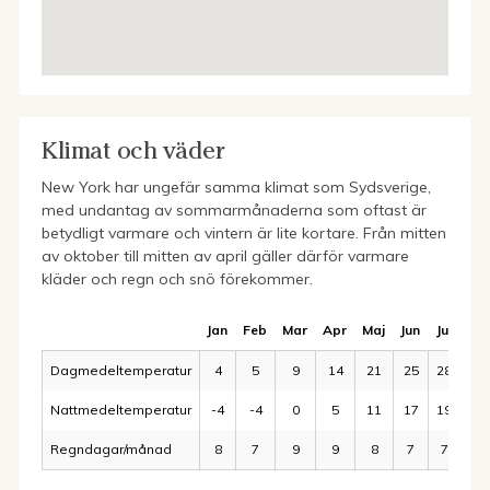
Klimat och väder
New York har ungefär samma klimat som Sydsverige,
med undantag av sommarmånaderna som oftast är
betydligt varmare och vintern är lite kortare. Från mitten
av oktober till mitten av april gäller därför varmare
kläder och regn och snö förekommer.
Jan
Feb
Mar
Apr
Maj
Jun
Jul
Au
Dagmedeltemperatur
4
5
9
14
21
25
28
27
Nattmedeltemperatur
-4
-4
0
5
11
17
19
19
Regndagar/månad
8
7
9
9
8
7
7
7