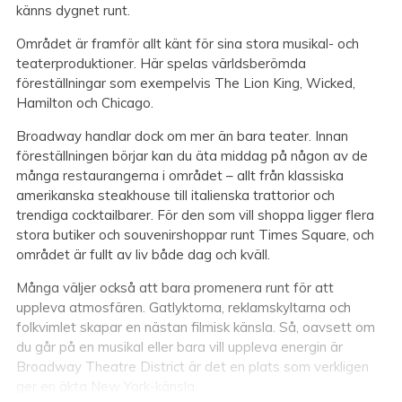
känns dygnet runt.
Området är framför allt känt för sina stora musikal- och
teaterproduktioner. Här spelas världsberömda
föreställningar som exempelvis The Lion King, Wicked,
Hamilton och Chicago.
Broadway handlar dock om mer än bara teater. Innan
föreställningen börjar kan du äta middag på någon av de
många restaurangerna i området – allt från klassiska
amerikanska steakhouse till italienska trattorior och
trendiga cocktailbarer. För den som vill shoppa ligger flera
stora butiker och souvenirshoppar runt Times Square, och
området är fullt av liv både dag och kväll.
Många väljer också att bara promenera runt för att
uppleva atmosfären. Gatlyktorna, reklamskyltarna och
folkvimlet skapar en nästan filmisk känsla. Så, oavsett om
du går på en musikal eller bara vill uppleva energin är
Broadway Theatre District är det en plats som verkligen
ger en äkta New York-känsla.