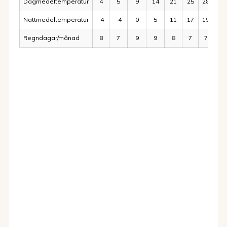
Dagmedeltemperatur
4
5
9
14
21
25
28
27
Nattmedeltemperatur
-4
-4
0
5
11
17
19
19
Regndagar/månad
8
7
9
9
8
7
7
7