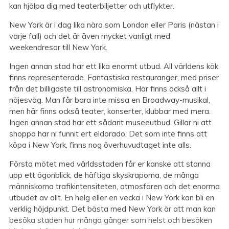
kan hjälpa dig med teaterbiljetter och utflykter.
New York är i dag lika nära som London eller Paris (nästan i
varje fall) och det är även mycket vanligt med
weekendresor till New York.
Ingen annan stad har ett lika enormt utbud. All världens kök
finns representerade. Fantastiska restauranger, med priser
från det billigaste till astronomiska. Här finns också allt i
nöjesväg. Man får bara inte missa en Broadway-musikal,
men här finns också teater, konserter, klubbar med mera.
Ingen annan stad har ett sådant museeutbud. Gillar ni att
shoppa har ni funnit ert eldorado. Det som inte finns att
köpa i New York, finns nog överhuvudtaget inte alls.
Första mötet med världsstaden får er kanske att stanna
upp ett ögonblick, de häftiga skyskraporna, de många
människorna trafikintensiteten, atmosfären och det enorma
utbudet av allt. En helg eller en vecka i New York kan bli en
verklig höjdpunkt. Det bästa med New York är att man kan
besöka staden hur många gånger som helst och besöken