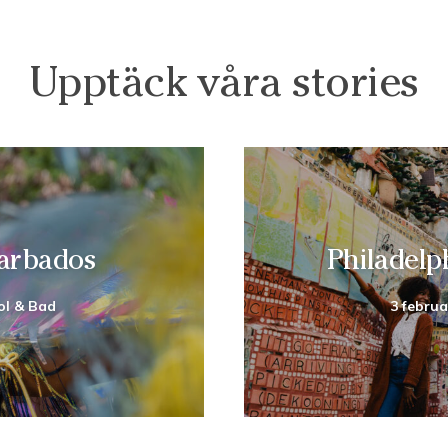
Upptäck våra stories
Barbados
Philadelp
ol & Bad
3 februa