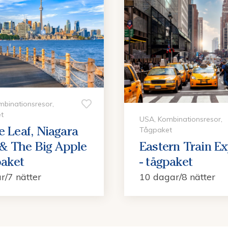
binationsresor,
t
USA, Kombinationsresor,
 Leaf, Niagara
Tågpaket
 & The Big Apple
Eastern Train E
paket
- tågpaket
r/7 nätter
10 dagar/8 nätter