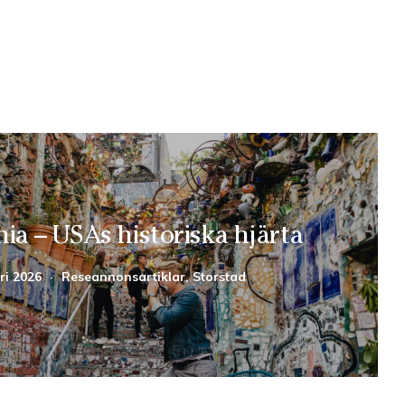
hia – USAs historiska hjärta
ri 2026
·
Reseannonsartiklar, Storstad