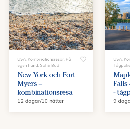
USA, Kombinationsresor, På
USA, Kom
egen hand, Sol & Bad
Tågpake
New York och Fort
Maple
Myers –
Falls
kombinationsresa
- tåg
12 dagar/10 nätter
9 daga