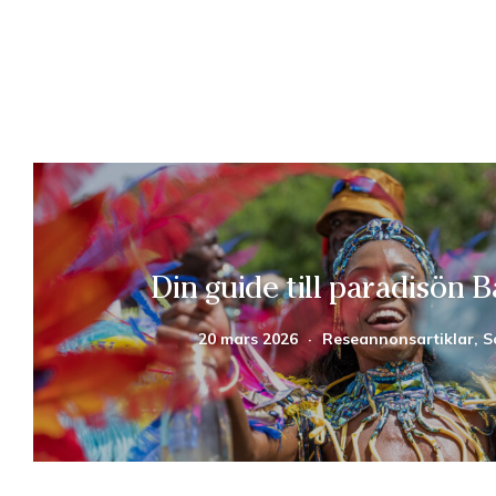
Din guide till paradisön 
20 mars 2026
·
Reseannonsartiklar, S