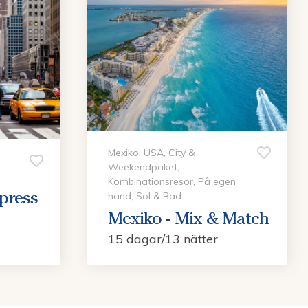
Mexiko, USA, City &
Weekendpaket,
Kombinationsresor, På egen
xpress
hand, Sol & Bad
Mexiko - Mix & Match
15 dagar/13 nätter