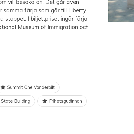
om vill besöka ön. Det går även
är samma färja som går till Liberty
 stoppet. I biljettpriset ingår färja
d National Museum of Immigration och
Summit One Vanderbilt
 State Building
Frihetsgudinnan