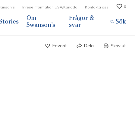
0
Swanson's
Inreseinformation USA/Kanada
Kontakta oss
Om
Frågor &
Stories
Sök
Swanson’s
svar
Favorit
Dela
Skriv ut