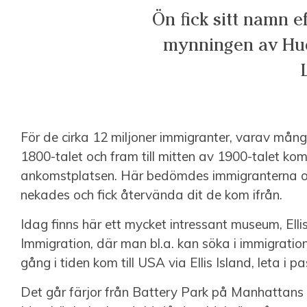
Ön fick sitt namn e
mynningen av Huds
För de cirka 12 miljoner immigranter, varav mång
1800-talet och fram till mitten av 1900-talet ko
ankomstplatsen. Här bedömdes immigranterna om
nekades och fick återvända dit de kom ifrån.
Idag finns här ett mycket intressant museum, Ell
Immigration, där man bl.a. kan söka i immigratio
gång i tiden kom till USA via Ellis Island, leta i p
Det går färjor från Battery Park på Manhattans 