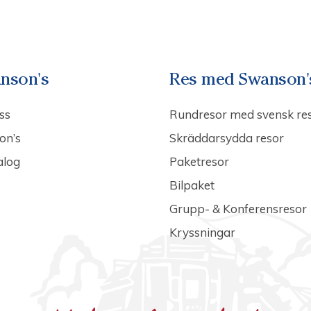
nson's
Res med Swanson'
ss
Rundresor med svensk re
on’s
Skräddarsydda resor
alog
Paketresor
Bilpaket
Grupp- & Konferensresor
Kryssningar