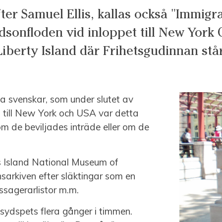
fter Samuel Ellis, kallas också "Immigra
onfloden vid inloppet till New York Ci
Liberty Island där Frihetsgudinnan står
a svenskar, som under slutet av
m till New York och USA var detta
 de beviljades inträde eller om de
is Island National Museum of
nsarkiven efter släktingar som en
assagerarlistor m.m.
sydspets flera gånger i timmen.