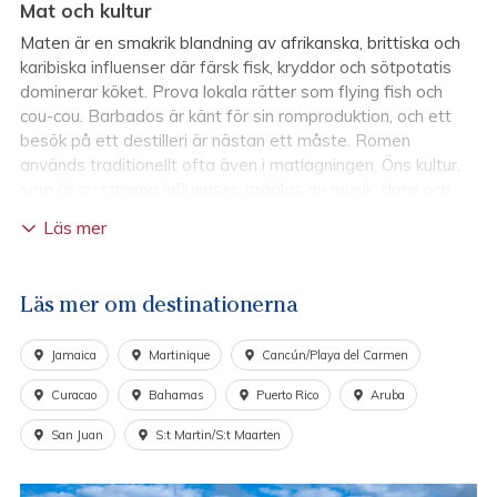
Mat och kultur
Maten är en smakrik blandning av afrikanska, brittiska och
karibiska influenser där färsk fisk, kryddor och sötpotatis
dominerar köket. Prova lokala rätter som flying fish och
cou-cou. Barbados är känt för sin romproduktion, och ett
besök på ett destilleri är nästan ett måste. Romen
används traditionellt ofta även i matlagningen. Öns kultur,
som är av samma influenser, präglas av musik, dans och
färgstarka festivaler. Huvudstaden Bridgetown bjuder på
Läs mer
kolonial historia, charmiga marknader och musik i varje
gatuhörn.
Läs mer om destinationerna
Sport och aktiviteter
Barbados erbjuder ett brett utbud av sport och aktiviteter
Jamaica
Martinique
Cancún/Playa del Carmen
för alla smaker. På östkusten är surfing populärt. För den
äventyrslystne lockar dykning och snorkling bland korallrev.
Curacao
Bahamas
Puerto Rico
Aruba
Golfbanor i världsklass finns för den som föredrar
San Juan
S:t Martin/S:t Maarten
landaktiviteter. Nationalsporten på Barbados är cricket och
spelas över hela ön. Vandringsleder i inlandet, segling och
paddling längs kusten ger möjligheter till både träning och