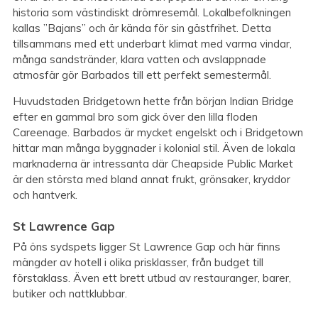
historia som västindiskt drömresemål. Lokalbefolkningen
kallas ”Bajans” och är kända för sin gästfrihet. Detta
tillsammans med ett underbart klimat med varma vindar,
många sandstränder, klara vatten och avslappnade
atmosfär gör Barbados till ett perfekt semestermål.
Huvudstaden Bridgetown hette från början Indian Bridge
efter en gammal bro som gick över den lilla floden
Careenage. Barbados är mycket engelskt och i Bridgetown
hittar man många byggnader i kolonial stil. Även de lokala
marknaderna är intressanta där Cheapside Public Market
är den största med bland annat frukt, grönsaker, kryddor
och hantverk.
St Lawrence Gap
På öns sydspets ligger St Lawrence Gap och här finns
mängder av hotell i olika prisklasser, från budget till
förstaklass. Även ett brett utbud av restauranger, barer,
butiker och nattklubbar.