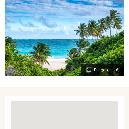
naturupplevelser.
Klimat
Barbados har ett behagligt tropiskt klimat med varmt
väder året runt, vanligtvis mellan 26–31 °C.
Havstemperaturen håller sig runt 27–29 grader. Den mest
solsäkra perioden sträcker sig från december till april, då
vädret är torrt, soligt och stabilt. Under sommaren och tidig
höst kan korta, tropiska regnskurar förekomma, men de
passerar oftast snabbt och följs av klar himmel. Under
sommaren kan brunalgen sargassum förekomma längs
Bildgalleri (16)
stränderna och en bit ut i havet, precis som på flertalet öar
i Västindien.
Inreseformaliteter
Giltigt pass krävs. Passet ska vara giltigt under hela
vistelsen. Som skandinavisk medborgare finns inget
visumkrav, men generellt gäller att det är resenärernas
ansvar att informera sig om gällande regler. För resa till
Barbados måste ett
inreseformulär
”Online