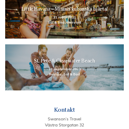
Little Havana – Miamis kubanska hjärta!
31 mars 2021
Sol & Bad, Storstad
St. Pete & Clearwater Beach
19 september 2023
Restips, Sol & Bad
Kontakt
Swanson’s Travel
Västra Storgatan 32