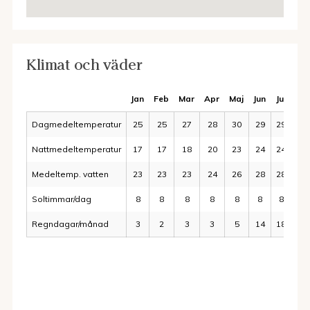
Klimat och väder
Jan
Feb
Mar
Apr
Maj
Jun
Jul
Au
Dagmedeltemperatur
25
25
27
28
30
29
29
29
Nattmedeltemperatur
17
17
18
20
23
24
24
24
Medeltemp. vatten
23
23
23
24
26
28
28
28
Soltimmar/dag
8
8
8
8
8
8
8
8
Regndagar/månad
3
2
3
3
5
14
18
15