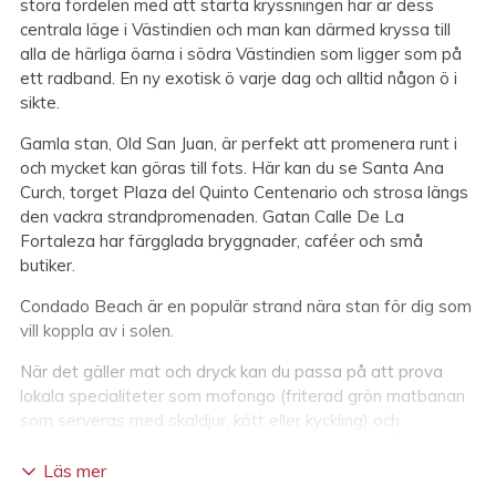
stora fördelen med att starta kryssningen här är dess
centrala läge i Västindien och man kan därmed kryssa till
alla de härliga öarna i södra Västindien som ligger som på
ett radband. En ny exotisk ö varje dag och alltid någon ö i
sikte.
Gamla stan, Old San Juan, är perfekt att promenera runt i
och mycket kan göras till fots. Här kan du se Santa Ana
Curch, torget Plaza del Quinto Centenario och strosa längs
den vackra strandpromenaden. Gatan Calle De La
Fortaleza har färgglada bryggnader, caféer och små
butiker.
Condado Beach är en populär strand nära stan för dig som
vill koppla av i solen.
När det gäller mat och dryck kan du passa på att prova
lokala specialiteter som mofongo (friterad grön matbanan
som serveras med skaldjur, kött eller kyckling) och
alcapurrias (fritters fyllda med kryddig köttfärs). Svalka dig
med en piña colada som dessutom sägs vara uppfunnen
Läs mer
här.