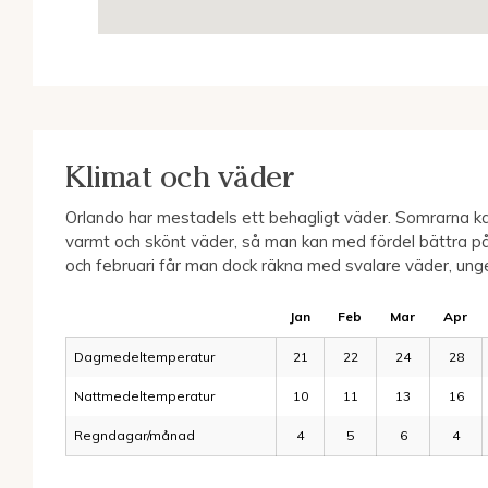
Klimat och väder
Orlando har mestadels ett behagligt väder. Somrarna ka
varmt och skönt väder, så man kan med fördel bättra på
och februari får man dock räkna med svalare väder, ung
Jan
Feb
Mar
Apr
Dagmedeltemperatur
21
22
24
28
Nattmedeltemperatur
10
11
13
16
Regndagar/månad
4
5
6
4