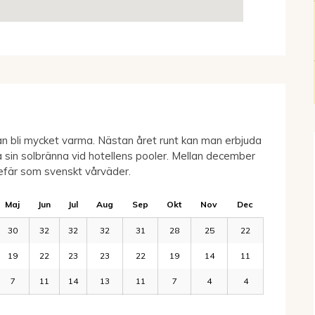
n bli mycket varma. Nästan året runt kan man erbjuda
 sin solbränna vid hotellens pooler. Mellan december
efär som svenskt vårväder.
Maj
Jun
Jul
Aug
Sep
Okt
Nov
Dec
30
32
32
32
31
28
25
22
19
22
23
23
22
19
14
11
7
11
14
13
11
7
4
4