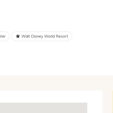
s delfiner, pingviner m.m. SeaWorld
lista.
många restauranger och barer
 finns något för alla i Orlando.
ter
Walt Disney World Resort
attraktionerna är, utan att de
er, par eller resenärer på egen
nnande och lockande.