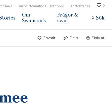
0
Swanson's
Inreseinformation USA/Kanada
Kontakta oss
Om
Frågor &
Stories
Sök
Swanson’s
svar
Favorit
Dela
Skriv ut
mmee