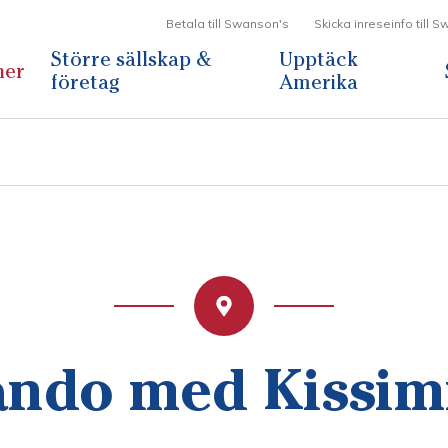
Betala till Swanson's
Skicka inreseinfo till 
Större sällskap &
Upptäck
ner
företag
Amerika
ando med Kissi