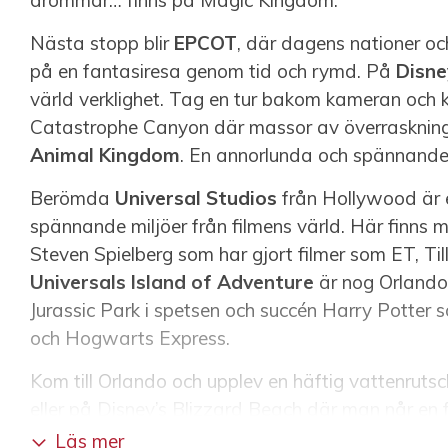
drömmar… finns på Magic Kingdom.
Nästa stopp blir
EPCOT
, där dagens nationer oc
på en fantasiresa genom tid och rymd. På
Disne
värld verklighet. Tag en tur bakom kameran och kul
Catastrophe Canyon där massor av överraskninga
Animal Kingdom
. En annorlunda och spännande
Berömda
Universal Studios
från Hollywood är e
spännande miljöer från filmens värld. Här finns m
Steven Spielberg som har gjort filmer som ET, Till
Universals Island of Adventure
är nog Orland
Jurassic Park i spetsen och succén Harry Potte
och Hogwarts Express.
Kom till Orlando och upplev en häftig vattenrut
eller på Disney’s Blizzard Beach där man når en f
Sea Worlds nya Aquatica.
Läs mer