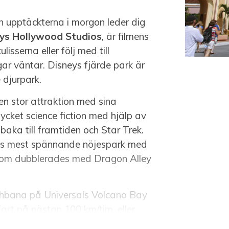
h upptäckterna i morgon leder dig
ys Hollywood Studios
, är filmens
isserna eller följ med till
r väntar. Disneys fjärde park är
 djurpark.
n stor attraktion med sina
ycket science fiction med hjälp av
baka till framtiden och Star Trek.
os mest spännande nöjespark med
r som dubblerades med Dragon Alley
schbana på Universals Volcano Bay
art på nästan 100 km/tim, eller