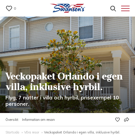
0
Veckopaket Orlando i egen
villa, inklusive hyrbil.
Flyg, 7 nätter i villa och hyrbil, prisexempel 10
personer.
Översikt
Information om resan
Startsida
Våra resor
Veckopaket Orlando i egen villa, inklusive hyrbil.