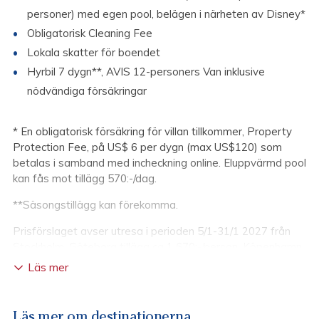
personer) med egen pool, belägen i närheten av Disney*
Obligatorisk Cleaning Fee
Lokala skatter för boendet
Hyrbil 7 dygn**, AVIS 12-personers Van inklusive
nödvändiga försäkringar
* En obligatorisk försäkring för villan tillkommer, Property
Protection Fee, på US$ 6 per dygn (max US$120) som
betalas i samband med incheckning online. Eluppvärmd pool
kan fås mot tillägg 570:-/dag.
**Säsongstillägg kan förekomma.
Prisförslaget avser utresa i perioden 5/1-31/1 2027 från
Stockholm. Göteborg tillägg ca 1 670:-/person, Köpenhamn
tillägg ca 1 320:-/person. De flesta flyg- och hotellpriser är
Läs mer
dynamiska varför de ändras kontinuerligt. Hotellen har
både säsongstillägg och datum med högre efterfrågan,
detta innebär att priset är att se som cirkapris. Fråga oss
Läs mer om destinationerna