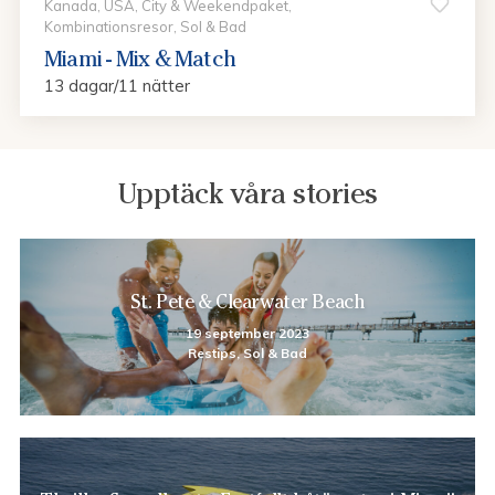
Kanada, USA, City & Weekendpaket,
Kombinationsresor, Sol & Bad
Miami - Mix & Match
13 dagar/11 nätter
Upptäck våra stories
St. Pete & Clearwater Beach
19 september 2023
Restips, Sol & Bad