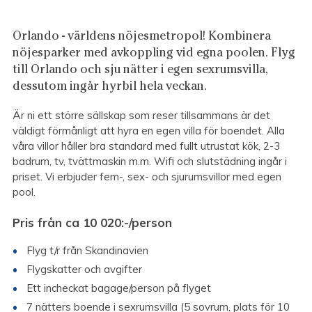
Orlando - världens nöjesmetropol! Kombinera
nöjesparker med avkoppling vid egna poolen. Flyg
till Orlando och sju nätter i egen sexrumsvilla,
dessutom ingår hyrbil hela veckan.
Är ni ett större sällskap som reser tillsammans är det
väldigt förmånligt att hyra en egen villa för boendet. Alla
våra villor håller bra standard med fullt utrustat kök, 2-3
badrum, tv, tvättmaskin m.m. Wifi och slutstädning ingår i
priset. Vi erbjuder fem-, sex- och sjurumsvillor med egen
pool.
Pris från ca 10 020
:-/person
Flyg t/r från Skandinavien
Flygskatter och avgifter
Ett incheckat bagage/person på flyget
7 nätters boende i sexrumsvilla (5 sovrum, plats för 10