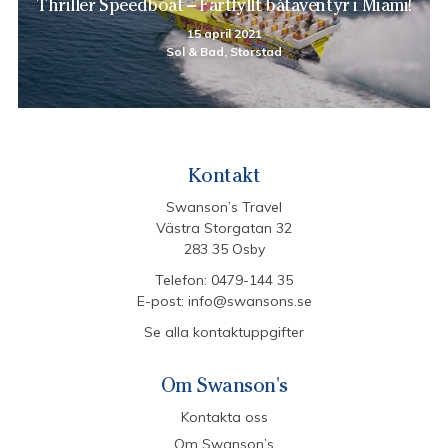
Thriller Speedboat – Fartfyllt båtäventyr i Miami!
15 april 2021
Sol & Bad, Storstad
Kontakt
Swanson’s Travel
Västra Storgatan 32
283 35 Osby
Telefon:
0479-144 35
E-post:
info@swansons.se
Se alla kontaktuppgifter
Om Swanson's
Kontakta oss
Om Swanson’s