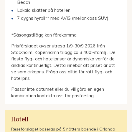
Beach
Lokala skatter på hotellen
7 dygns hyrbil** med AVIS (mellanklass SUV)
*Säsongstillägg kan förekomma
Prisförslaget avser utresa 1/9-30/9 2026 från
Stockholm, Köpenhamn tillägg ca 3 400:-/familj . De
flesta flyg- och hotellpriser är dynamiska varför de
ändras kontinuerligt. Detta innebär att priset är att
se som cirkapris. Fråga oss alltid för rätt flyg- och
hotellpris.
Passar inte datumet eller du vill göra en egen
kombination kontakta oss för prisförslag.
Hotell
Reseförslaget baseras på 5 nätters boende i Orlando