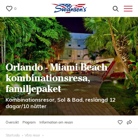
0
Orlando - Miami Beach
kombinationsresa,
familjepaket
Kombinationsresor, Sol & Bad, reslängd 12
dagar/10 nätter
Översikt
Program
Information om resan
Startsida
Våra resor