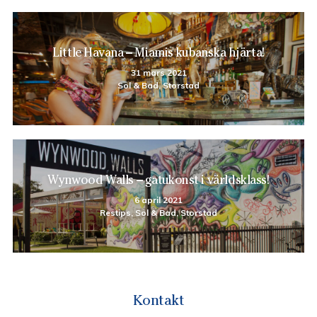
Little Havana – Miamis kubanska hjärta!
31 mars 2021
Sol & Bad, Storstad
Wynwood Walls – gatukonst i världsklass!
6 april 2021
Restips, Sol & Bad, Storstad
Kontakt