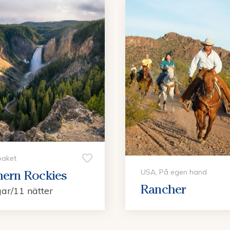
paket
USA, På egen hand
hern Rockies
Rancher
ar/11 nätter