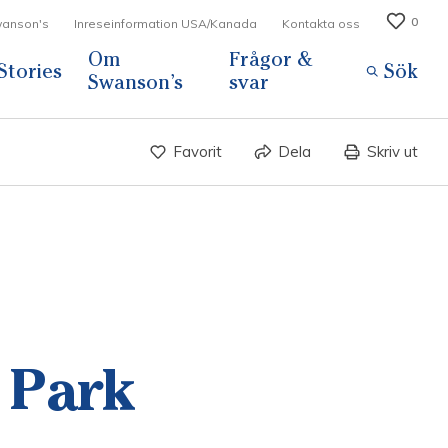
0
Swanson's
Inreseinformation USA/Kanada
Kontakta oss
Om
Frågor &
Stories
Sök
Swanson’s
svar
Favorit
Dela
Skriv ut
 Park