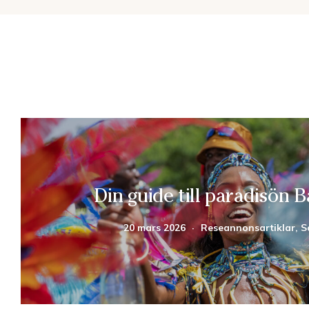
Din guide till paradisön 
20 mars 2026
·
Reseannonsartiklar, S