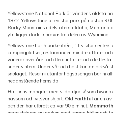
Yellowstone National Park är världens äldsta na
1872. Yellowstone är en stor park på nästan 9.0
Rocky Mountains i delstaterna Idaho, Montana 
yta ligger dock i nordvästra delen av Wyoming.
Yellowstone har 5 parkentréer, 11 visitor centers 
campingplatser, restauranger, mindre affärer oc
varierar över året och flera infarter och de flest
under vintern. Under vår och höst kan de också 
snöläget. Reser ni utanför högsäsongen bör ni allt
nedanstående hemsida.
Här finns mängder med vilda djur såsom bisonoxa
havsörn och vitsvanshjort.
Old Faithful
är en av 
och den har utbrott ca var 90:e minut.
Mammoth 
norra delarna av parken med varma källor och te