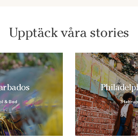
Upptäck våra stories
Barbados
Philadelp
ol & Bad
3 februa