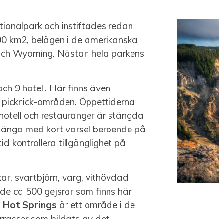
tionalpark och instiftades redan
00 km2, belägen i de amerikanska
och Wyoming. Nästan hela parkens
och 9 hotell. Här finns även
h picknick-områden. Öppettiderna
a hotell och restauranger är stängda
stänga med kort varsel beroende på
id kontrollera tillgänglighet på
r, svartbjörn, varg, vithövdad
de ca 500 gejsrar som finns här
Hot Springs
är ett område i de
rrasser som bildats av det