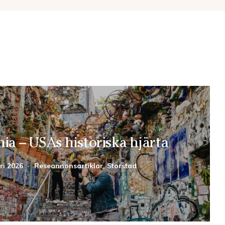
hia – USAs historiska hjärta
ri 2026
·
Reseannonsartiklar, Storstad