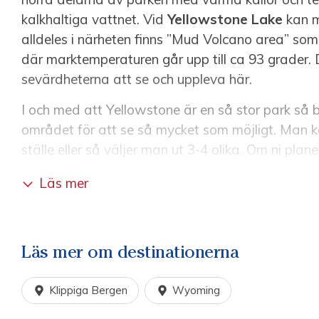
kalkhaltiga vattnet. Vid
Yellowstone Lake
kan ma
alldeles i närheten finns ”Mud Volcano area” so
där marktemperaturen går upp till ca 93 grader.
sevärdheterna att se och uppleva här.
I och med att Yellowstone är en så stor park så 
området för att se så mycket som möjligt. Man 
ställe eller så väljer man ut 3-4 olika. Om ni pla
under juni, juli eller augusti så rekommenderas s
Läs mer
om ni väljer att bo inne i parken eller strax uta
populära för besök och hälften av årets besöka
väljer att bo utanför parken kan vi rekommender
Läs mer om destinationerna
Det är bra att planera in några stopp på sin vist
titta ut genom bilrutan och njuta av naturen oc
Klippiga Bergen
Wyoming
är en upplevelse bara det.