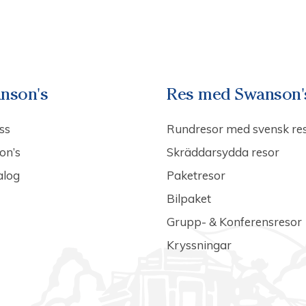
nson's
Res med Swanson'
ss
Rundresor med svensk re
on’s
Skräddarsydda resor
alog
Paketresor
Bilpaket
Grupp- & Konferensresor
Kryssningar