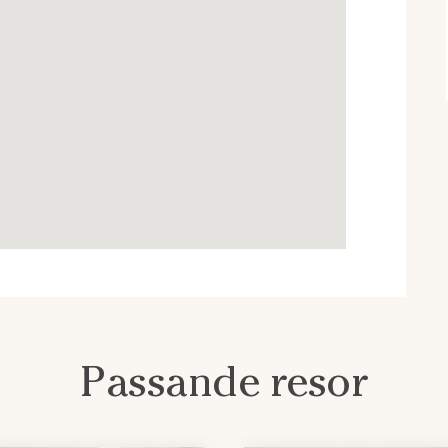
 ned NPS-appen som ger information
nteraktiva kartor, tips på vad man
r, butiker, campingplatser – och
 för Android och Apple-telefoner.
Passande resor