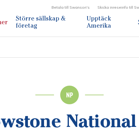
Betala till Swanson's
Skicka inreseinfo till 
Större sällskap &
Upptäck
ner
företag
Amerika
owstone National