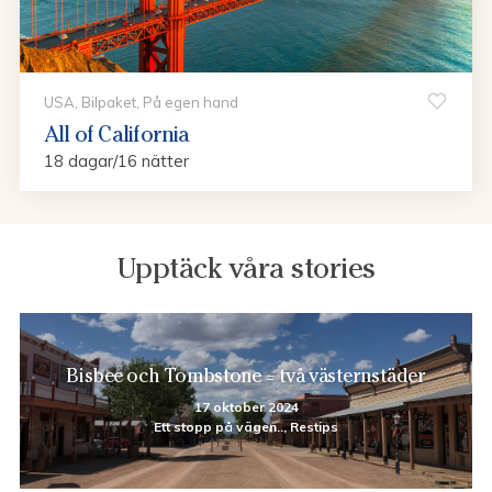
USA, Bilpaket, På egen hand
All of California
18 dagar/16 nätter
Upptäck våra stories
Bisbee och Tombstone = två västernstäder
17 oktober 2024
Ett stopp på vägen.., Restips