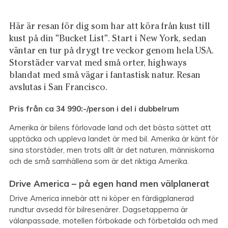
Här är resan för dig som har att köra från kust till
kust på din ”Bucket List”. Start i New York, sedan
väntar en tur på drygt tre veckor genom hela USA.
Storstäder varvat med små orter, highways
blandat med små vägar i fantastisk natur. Resan
avslutas i San Francisco.
Pris från ca 34 990:-/person i del i dubbelrum
Amerika är bilens förlovade land och det bästa sättet att
upptäcka och uppleva landet är med bil. Amerika är känt för
sina storstäder, men trots allt är det naturen, människorna
och de små samhällena som är det riktiga Amerika.
Drive America – på egen hand men välplanerat
Drive America innebär att ni köper en färdigplanerad
rundtur avsedd för bilresenärer. Dagsetapperna är
välanpassade, motellen förbokade och förbetalda och med