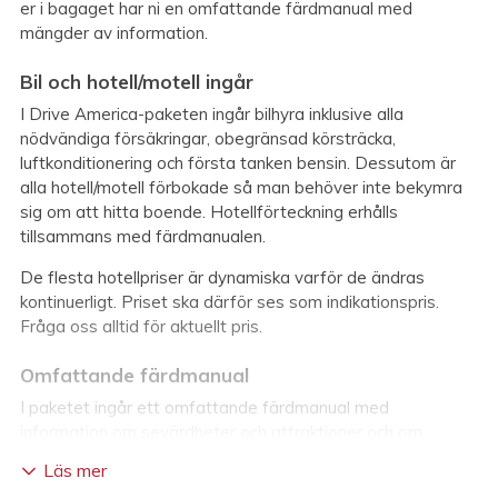
er i bagaget har ni en omfattande färdmanual med
mängder av information.
Bil och hotell/motell ingår
I Drive America-paketen ingår bilhyra inklusive alla
nödvändiga försäkringar, obegränsad körsträcka,
luftkonditionering och första tanken bensin. Dessutom är
alla hotell/motell förbokade så man behöver inte bekymra
sig om att hitta boende. Hotellförteckning erhålls
tillsammans med färdmanualen.
De flesta hotellpriser är dynamiska varför de ändras
kontinuerligt. Priset ska därför ses som indikationspris.
Fråga oss alltid för aktuellt pris.
Omfattande färdmanual
I paketet ingår ett omfattande färdmanual med
information om sevärdheter och attraktioner och om
färdvägen. Du får tillgång till en personlig färdmanual i form
Läs mer
av e-dokumentation via en länk där du kan printa ut denna i