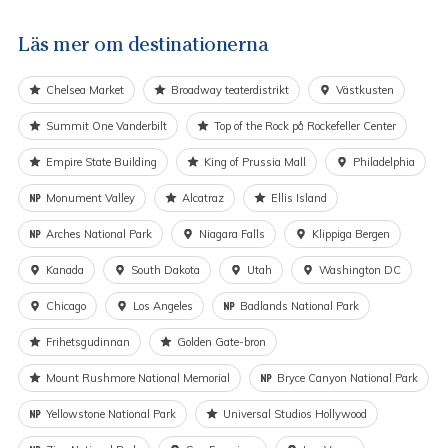
pappersform. Du kan även ladda ned färdmanualen via en
app till din mobiltelefon. Materialet är skrivet på engelska.
Läs mer om destinationerna
Det finns även ett journummer man kan ringa om man
behöver assistans under resan. Det finns så oerhört
Chelsea Market
Broadway teaterdistrikt
Västkusten
mycket att se och uppleva och om man både planerar och
reser själv är det lätt att missa en del.
Summit One Vanderbilt
Top of the Rock på Rockefeller Center
Flyg ingår inte i priserna
. Swanson’s reseproffs hjälper
Empire State Building
King of Prussia Mall
Philadelphia
dig att hitta lämpligt alternativ till din resa.
Monument Valley
Alcatraz
Ellis Island
Passar inte denna tur eller du vill göra en egen kombination
är det enkelt att justera eller förlänga resan och vi
Arches National Park
Niagara Falls
Klippiga Bergen
skräddarsyr som just du vill ha den.
Kanada
South Dakota
Utah
Washington DC
Chicago
Los Angeles
Badlands National Park
Frihetsgudinnan
Golden Gate-bron
Mount Rushmore National Memorial
Bryce Canyon National Park
Yellowstone National Park
Universal Studios Hollywood