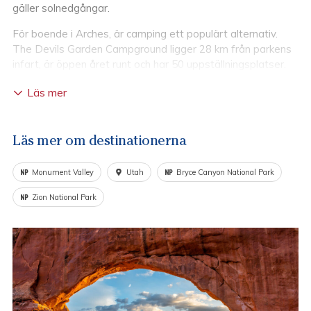
gäller solnedgångar.
För boende i Arches, är camping ett populärt alternativ.
The Devils Garden Campground ligger 28 km från parkens
infart, är öppen året runt och har 50 uppställningsplatser.
Vill man inte campa så kan man välja att bo på hotell i
Läs mer
närliggande Moab. Vi rekommenderar att man förbokar sitt
boende då utbudet i området är mycket begränsat.
Arches National Park (U.S. National Park Service)
Läs mer om destinationerna
Monument Valley
Utah
Bryce Canyon National Park
Zion National Park