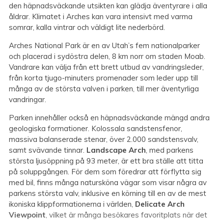
den häpnadsväckande utsikten kan glädja äventyrare i alla
åldrar. Klimatet i Arches kan vara intensivt med varma
somrar, kalla vintrar och väldigt lite nederbörd.
Arches National Park är en av Utah’s fem nationalparker
och placerad i sydöstra delen, 8 km norr om staden Moab.
Vandrare kan välja från ett brett utbud av vandringsleder,
från korta tjugo-minuters promenader som leder upp till
många av de största valven i parken, till mer äventyrliga
vandringar.
Parken innehåller också en häpnadsväckande mängd andra
geologiska formationer. Kolossala sandstensfenor,
massiva balanserade stenar, över 2.000 sandstensvalv,
samt svävande tinnar.
Landscape Arch
, med parkens
största ljusöppning på 93 meter, är ett bra ställe att titta
på soluppgången. För dem som föredrar att förflytta sig
med bil, finns många natursköna vägar som visar några av
parkens största valv, inklusive en körning till en av de mest
ikoniska klippformationerna i världen,
Delicate Arch
Viewpoint
, vilket är många besökares favoritplats när det