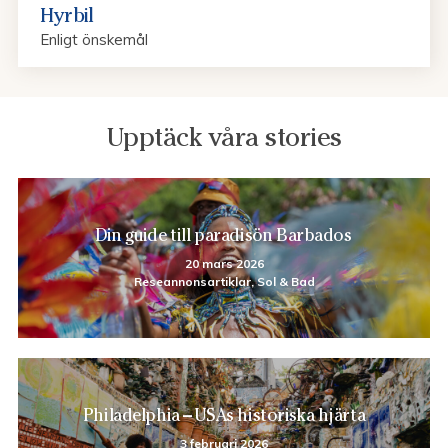
Hyrbil
Enligt önskemål
Upptäck våra stories
Din guide till paradisön Barbados
20 mars 2026
Reseannonsartiklar, Sol & Bad
Philadelphia – USAs historiska hjärta
3 februari 2026