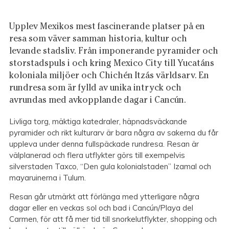
Upplev Mexikos mest fascinerande platser på en
resa som väver samman historia, kultur och
levande stadsliv. Från imponerande pyramider och
storstadspuls i och kring Mexico City till Yucatáns
koloniala miljöer och Chichén Itzás världsarv. En
rundresa som är fylld av unika intryck och
avrundas med avkopplande dagar i Cancún.
Livliga torg, mäktiga katedraler, häpnadsväckande
pyramider och rikt kulturarv är bara några av sakerna du får
uppleva under denna fullspäckade rundresa. Resan är
välplanerad och flera utflykter görs till exempelvis
silverstaden Taxco, “Den gula kolonialstaden” Izamal och
mayaruinerna i Tulum.
Resan går utmärkt att förlänga med ytterligare några
dagar eller en veckas sol och bad i Cancún/Playa del
Carmen, för att få mer tid till snorkelutflykter, shopping och