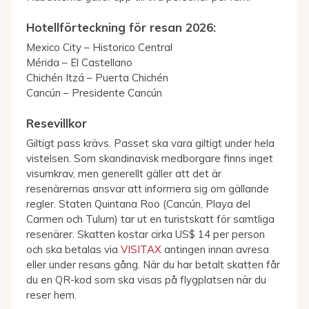
Hotellförteckning för resan 2026:
Mexico City – Historico Central
Mérida – El Castellano
Chichén Itzá – Puerta Chichén
Cancún – Presidente Cancún
Resevillkor
Giltigt pass krävs. Passet ska vara giltigt under hela
vistelsen. Som skandinavisk medborgare finns inget
visumkrav, men generellt gäller att det är
resenärernas ansvar att informera sig om gällande
regler. Staten Quintana Roo (Cancún, Playa del
Carmen och Tulum) tar ut en turistskatt för samtliga
resenärer. Skatten kostar cirka US$ 14 per person
och ska betalas via
VISITAX
antingen innan avresa
eller under resans gång. När du har betalt skatten får
du en QR-kod som ska visas på flygplatsen när du
reser hem.