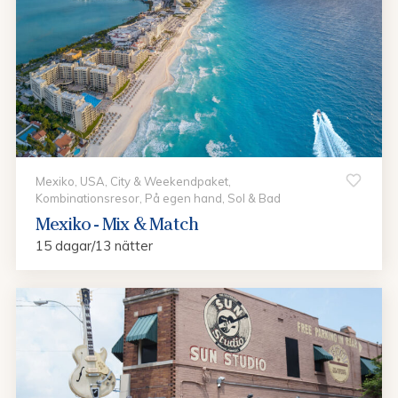
Mexiko, USA, City & Weekendpaket,
Kombinationsresor, På egen hand, Sol & Bad
Mexiko - Mix & Match
15 dagar/13 nätter