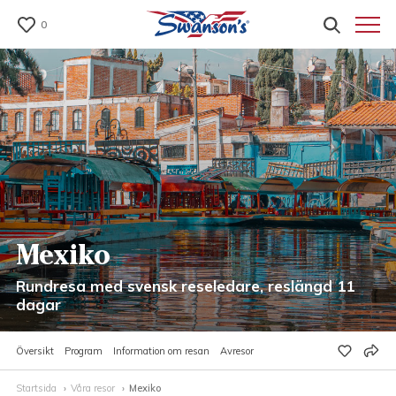
0
Mexiko
Rundresa med svensk reseledare, reslängd 11
dagar
Översikt
Program
Information om resan
Avresor
Startsida
Våra resor
Mexiko