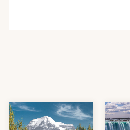
en båttur och se vit- och blåvalar simma i St. La
Ontario har otaliga sjöar, böljande kullar, värl
till en fantastisk färgpalett under sensommaren!
natur och kulturella underverk. Från de imponeran
erkänd som ett världsarv i huvudstaden Ottawa. 
något du märker när du utgår från Toronto, Kan
Provincial Park, där chansen att se älg är betydl
människor!