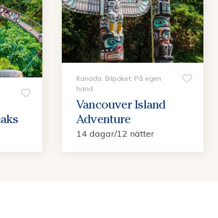
Kanada, Bilpaket, På egen
hand
Vancouver Island
eaks
Adventure
14 dagar/12 nätter