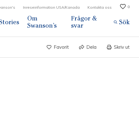
0
Swanson's
Inreseinformation USA/Kanada
Kontakta oss
Om
Frågor &
Stories
Sök
Swanson’s
svar
Favorit
Dela
Skriv ut