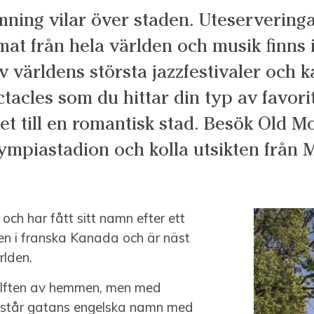
ning vilar över staden. Uteserveringar
at från hela världen och musik finns i
v världens största jazzfestivaler och k
ctacles som du hittar din typ av favor
t till en romantisk stad. Besök Old M
ympiastadion och kolla utsikten från 
och har fått sitt namn efter ett
en i franska Kanada och är näst
rlden.
 hälften av hemmen, men med
r står gatans engelska namn med