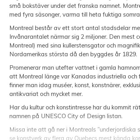
små bokstäver under det franska namnet. Montrea
med fyra säsonger, varma till heta fuktiga somrar 
Montreal består av ett stort antal stadsdelar med
Invånarantalet närmar sig 2 miljoner. Den mest 
Montreal) med sina kullerstensgator och magnif
Nordamerikas största då den byggdes år 1829.
Promenerar man utefter vattnet i gamla hamno
att Montreal länge var Kanadas industriella och f
finner man idag muséer, konst, konstnärer, exklus
antikvariat och mycket mer.
Har du kultur och konstintresse har du kommit rä
namnen på UNESCO City of Design listan.
Missa inte att gå ner i Montreals ”underjordisk
se konstverk av flera av Quebecs mest kända ko