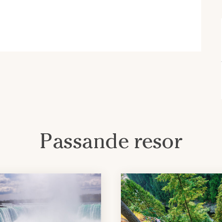
wrence floden.
dsstäder och stora skogar som ändras
 Dessa provinser är hem för både
de Niagara Falls till Rideau Canal,
Ontario har många ytterligheter,
adas största stad och Algonquin
igt större än att träffa på andra
Passande resor