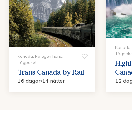
Kanada,
Tågpake
Kanada, På egen hand,
Highl
Tågpaket
Trans Canada by Rail
Cana
16 dagar/14 nätter
12 dag