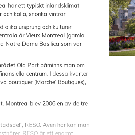
l har ett typiskt inlandsklimat
och kalla, snörika vintrar.
 olika ursprung och kulturer.
centrala är Vieux Montreal (gamla
ika Notre Dame Basilica som var
mrådet Old Port påminns man om
inansiella centrum. I dessa kvarter
iva boutiquer (Marche’ Boutiques),
tt. Montreal blev 2006 en av de tre
a stadsdel”, RESO. Även här kan man
nstnärer. RESO är ett enormt