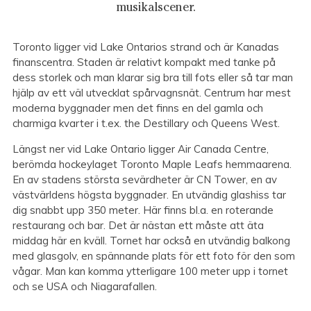
musikalscener.
Toronto ligger vid Lake Ontarios strand och är Kanadas
finanscentra. Staden är relativt kompakt med tanke på
dess storlek och man klarar sig bra till fots eller så tar man
hjälp av ett väl utvecklat spårvagnsnät. Centrum har mest
moderna byggnader men det finns en del gamla och
charmiga kvarter i t.ex. the Destillary och Queens West.
Längst ner vid Lake Ontario ligger Air Canada Centre,
berömda hockeylaget Toronto Maple Leafs hemmaarena.
En av stadens största sevärdheter är CN Tower, en av
västvärldens högsta byggnader. En utvändig glashiss tar
dig snabbt upp 350 meter. Här finns bl.a. en roterande
restaurang och bar. Det är nästan ett måste att äta
middag här en kväll. Tornet har också en utvändig balkong
med glasgolv, en spännande plats för ett foto för den som
vågar. Man kan komma ytterligare 100 meter upp i tornet
och se USA och Niagarafallen.