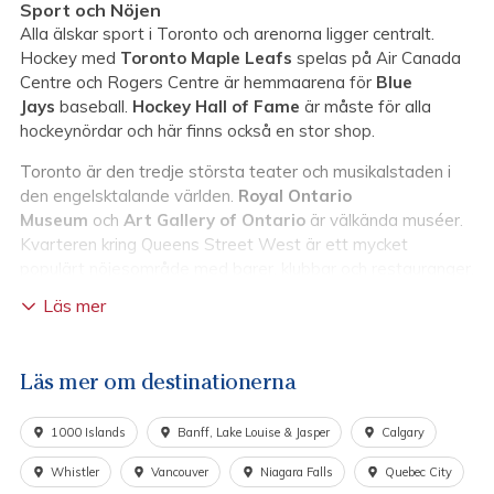
Sport och Nöjen
Alla älskar sport i Toronto och arenorna ligger centralt.
Hockey med
Toronto Maple Leafs
spelas på Air Canada
Centre och Rogers Centre är hemmaarena för
Blue
Jays
baseball.
Hockey Hall of Fame
är måste för alla
hockeynördar och här finns också en stor shop.
Toronto är den tredje största teater och musikalstaden i
den engelsktalande världen.
Royal Ontario
Museum
och
Art Gallery of Ontario
är välkända muséer.
Kvarteren kring Queens Street West är ett mycket
populärt nöjesområde med barer, klubbar och restauranger.
Läs mer
Restauranger
Toronto har ett stort utbud av restauranger i alla
prisklasser. Här finns kök från de flesta av jordens hörn. Ett
Läs mer om destinationerna
måste är
360
på CN Tower med storslagen utsikt. En stek
är ett måste. En klassiskt favorit är
Barberian
. Lite
1000 Islands
Banff, Lake Louise & Jasper
Calgary
modernare är
Keg
med sina tre restauranger. Vällagad
hamburgare är en populär trend.
The Works
är exteriört
Whistler
Vancouver
Niagara Falls
Quebec City