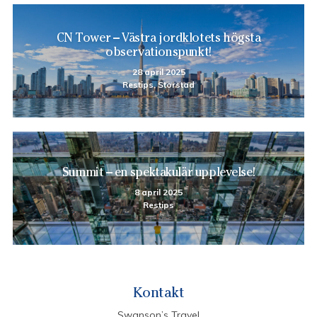
CN Tower – Västra jordklotets högsta
observationspunkt!
28 april 2025
Restips, Storstad
Summit – en spektakulär upplevelse!
8 april 2025
Restips
Kontakt
Swanson’s Travel