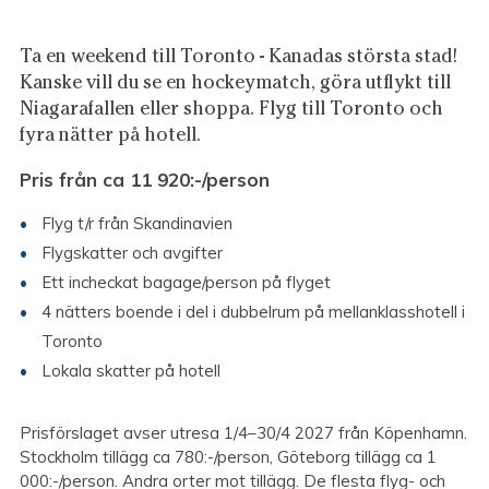
Ta en weekend till Toronto - Kanadas största stad!
Kanske vill du se en hockeymatch, göra utflykt till
Niagarafallen eller shoppa. Flyg till Toronto och
fyra nätter på hotell.
Pris från ca 11 920
:-/person
Flyg t/r från Skandinavien
Flygskatter och avgifter
Ett incheckat bagage/person på flyget
4 nätters boende i del i dubbelrum på mellanklasshotell i
Toronto
Lokala skatter på hotell
Prisförslaget avser utresa 1/4
–30/4 2027
från Köpenhamn.
Stockholm tillägg ca 780:-/person, Göteborg tillägg ca 1
000:-/person. Andra orter mot tillägg. De flesta flyg- och