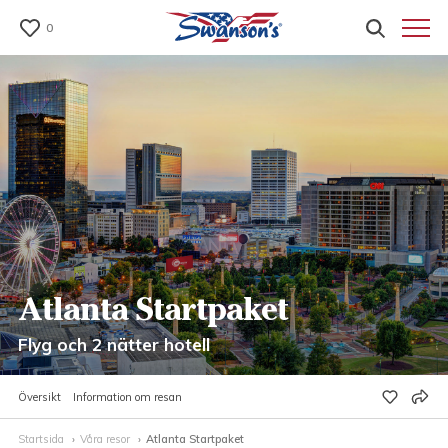
0
Atlanta Startpaket
Flyg och 2 nätter hotell
Översikt
Information om resan
Startsida
Våra resor
Atlanta Startpaket