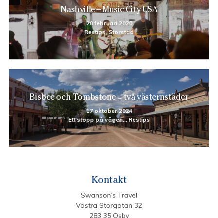
Nashville – Music City USA
20 februari 2020
Restips, Storstad
Bisbee och Tombstone = två västernstäder
17 oktober 2024
Ett stopp på vägen.., Restips
Kontakt
Swanson’s Travel
Västra Storgatan 32
283 35 Osby